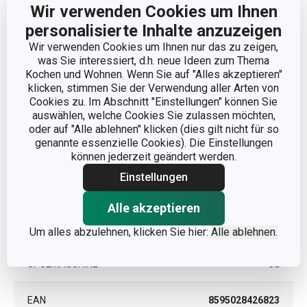
Wir verwenden Cookies um Ihnen
PRODUKTLÄNGE (CM)
41
personalisierte Inhalte anzuzeigen
Wir verwenden Cookies um Ihnen nur das zu zeigen,
Andere Parameter
was Sie interessiert, d.h. neue Ideen zum Thema
Kochen und Wohnen. Wenn Sie auf "Alles akzeptieren"
klicken, stimmen Sie der Verwendung aller Arten von
FÜR DEN OFEN
Cookies zu. Im Abschnitt "Einstellungen" können Sie
Ja
GEEIGNET
auswählen, welche Cookies Sie zulassen möchten,
oder auf "Alle ablehnen" klicken (dies gilt nicht für so
KATEGORIE
Backblech
genannte essenzielle Cookies). Die Einstellungen
können jederzeit geändert werden.
Einstellungen
Edelstahl,
MATERIAL
Antihaftbeschichtung
Alle akzeptieren
PRODUKTLINIE
DELÍCIA
Um alles abzulehnen, klicken Sie hier:
Alle ablehnen.
SPÜLMASCHINE
Ja
EAN
8595028426823