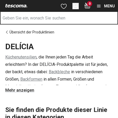
Sie befinden sich auf der DELÍCIA Seite
0
Zum Hauptinhalt springen
Zur Navigation springen
Zur Suche springen
MENU
Übersicht der Produktlinien
DELÍCIA
Küchenutensilien
, die Ihnen jeden Tag die Arbeit
erleichtern? In der DELÍCIA-Produktpalette ist für jeden,
der backt, etwas dabei:
Backbleche
in verschiedenen
Größen,
Backformen
in allen Formen, Größen und
Materialien,
Kuchenformen
, Torten- und
Brotformen
und
Mehr anzeigen
Dutzende verschiedene
Backwerkzeuge
. Wir haben
Backwaren für Profis. Für Anfänger haben wir Gadgets
entwickelt, die das Backen zum Kinderspiel machen.
Sie finden die Produkte dieser Linie
Wählen Sie aus dem immer größer werdenden DELÍCIA-
in diesen Kategorien