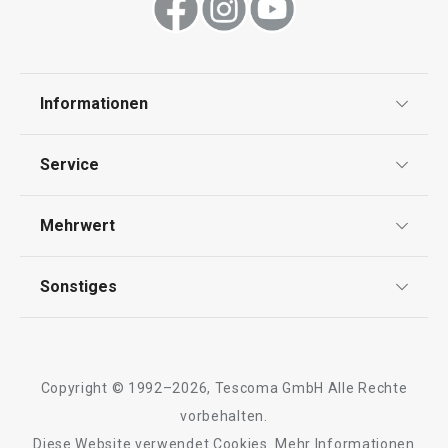
Informationen
Datenschutz
Service
Widerrufsrecht
Versand & Zahlung
Mehrwert
Impressum
FAQ
AGB
TESCOMA Club
Sonstiges
Kontaktformular
Design
Garantie
Meilensteine
Trusted Shops
Rücksendung und Reklamation
Über TESCOMA
Copyright © 1992–2026, Tescoma GmbH Alle Rechte
Qualität
Für Unternehmen
vorbehalten.
Diese Website verwendet Cookies.
Mehr Informationen