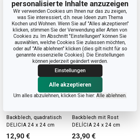
personalisierte Inhalte anzuzeigen
Auf Lager
Auf Lager
Wir verwenden Cookies um Ihnen nur das zu zeigen,
was Sie interessiert, d.h. neue Ideen zum Thema
Warenkorb
Warenkorb
Kochen und Wohnen. Wenn Sie auf "Alles akzeptieren"
klicken, stimmen Sie der Verwendung aller Arten von
Cookies zu. Im Abschnitt "Einstellungen" können Sie
auswählen, welche Cookies Sie zulassen möchten,
oder auf "Alle ablehnen" klicken (dies gilt nicht für so
genannte essenzielle Cookies). Die Einstellungen
können jederzeit geändert werden.
Einstellungen
Alle akzeptieren
Um alles abzulehnen, klicken Sie hier:
Alle ablehnen.
Backblech, quadratisch
Backblech mit Rost
DELICIA 24 x 24 cm
DELÍCIA 24 x 24 cm
12,90 €
23,90 €