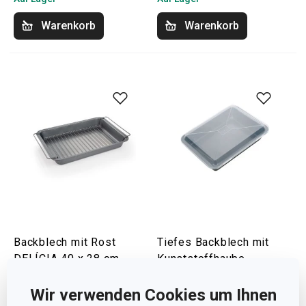
Warenkorb
Warenkorb
Backblech mit Rost
Tiefes Backblech mit
DELÍCIA 40 x 28 cm
Kunststoffhaube
DELÍCIA 36 x 25 cm
Wir verwenden Cookies um Ihnen
35,90 €
33,90 €