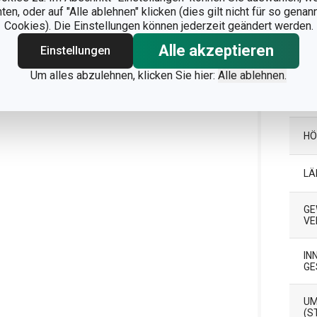
GA
n, oder auf "Alle ablehnen" klicken (dies gilt nicht für so gena
Cookies). Die Einstellungen können jederzeit geändert werden.
Alle akzeptieren
Einstellungen
Ver
Um alles abzulehnen, klicken Sie hier:
Alle ablehnen.
BR
HÖ
LÄ
GE
ER
IN
GE
UM
(S