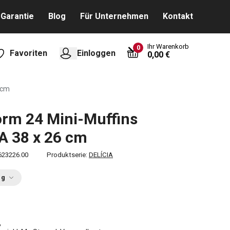
Garantie
Blog
Für Unternehmen
Kontakt
Ihr Warenkorb
0
Favoriten
Einloggen
0,00 €
 cm
rm 24 Mini-Muffins
A 38 x 26 cm
623226.00
Produktserie:
DELÍCIA
ng
€