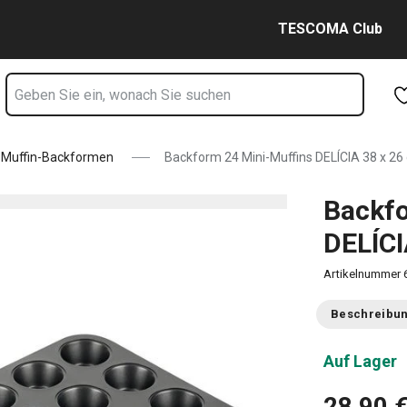
 x 26 cm Seite
Zum Hauptinhalt springen
Zur Navigation springen
Zur Suche springen
TESCOMA Club
Muffin-Backformen
Backform 24 Mini-Muffins DELÍCIA 38 x 26
Backfo
DELÍCI
Artikelnummer
Beschreibu
Auf Lager
28,90 