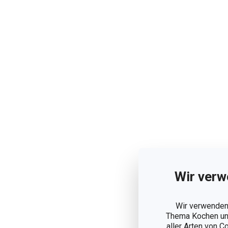
Wir verw
Wir verwenden 
Thema Kochen und
aller Arten von C