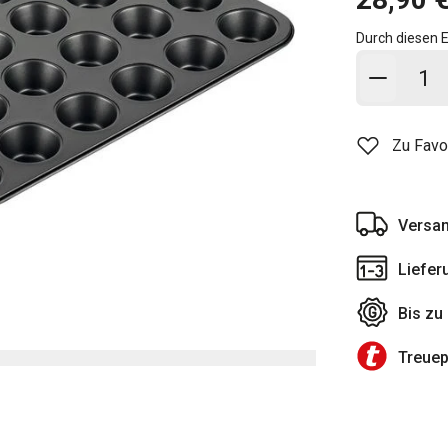
Durch diesen E
In den
Zu Favo
Versan
Liefer
Bis zu
Treue