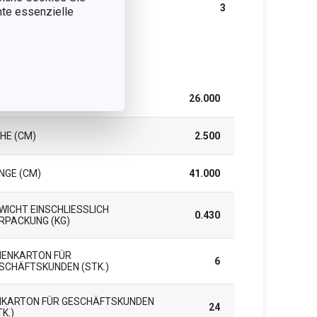
RANTIE (IN JAHREN)
3
nnte essenzielle
packung
EITE (CM)
26.000
HE (CM)
2.500
NGE (CM)
41.000
WICHT EINSCHLIESSLICH V
0.430
PACKUNG (KG)
NENKARTON FÜR
6
SCHÄFTSKUNDEN (STK.)
KARTON FÜR GESCHÄFTSKUNDEN
24
TK.)