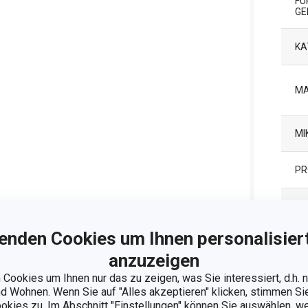
FÜ
GE
KA
MA
MI
PR
PR
enden Cookies um Ihnen personalisiert
SP
anzuzeigen
Cookies um Ihnen nur das zu zeigen, was Sie interessiert, d.h.
EA
 Wohnen. Wenn Sie auf "Alles akzeptieren" klicken, stimmen S
ookies zu. Im Abschnitt "Einstellungen" können Sie auswählen, 