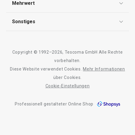
Mehrwert
Impressum
FAQ
AGB
TESCOMA Club
Sonstiges
Kontaktformular
Design
Garantie
Meilensteine
Trusted Shops
Rücksendung und Reklamation
Über TESCOMA
Neuheiten
Copyright © 1992–2026, Tescoma GmbH Alle Rechte
Qualität
Für Unternehmen
Kühl-Kuchentran
vorbehalten.
Set für halbgetauchte Kekse
Servierbrett mit
DELÍCIA
Diese Website verwendet Cookies.
Mehr Informationen
Barrierefreiheit
ø 34 cm
über Cookies.
Cookie-Einstellungen
11,90 €
27,90 €
Auf Lager
Auf Lager
Professionell gestalteter Online Shop
Warenkorb
Warenkorb