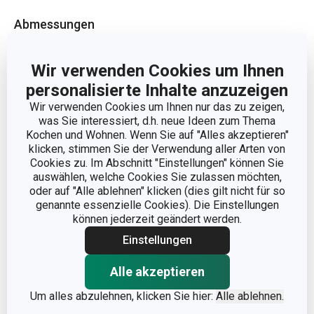
Abmessungen
PRODUKTHÖHE (CM)
12
Wir verwenden Cookies um Ihnen
personalisierte Inhalte anzuzeigen
DURCHMESSER (CM)
26
Wir verwenden Cookies um Ihnen nur das zu zeigen,
was Sie interessiert, d.h. neue Ideen zum Thema
Kochen und Wohnen. Wenn Sie auf "Alles akzeptieren"
klicken, stimmen Sie der Verwendung aller Arten von
Andere Parameter
Cookies zu. Im Abschnitt "Einstellungen" können Sie
auswählen, welche Cookies Sie zulassen möchten,
FÜR DEN OFEN
oder auf "Alle ablehnen" klicken (dies gilt nicht für so
Ja
GEEIGNET
genannte essenzielle Cookies). Die Einstellungen
können jederzeit geändert werden.
KATEGORIE
Backformen
Einstellungen
Alle akzeptieren
Edelstahl,
MATERIAL
Antihaftbeschichtung
Um alles abzulehnen, klicken Sie hier:
Alle ablehnen.