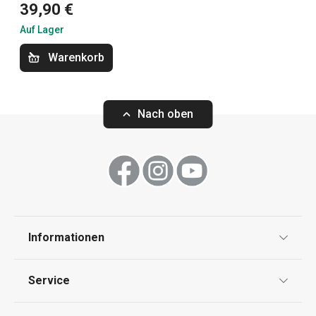
39,90 €
Backen
Auf Lager
Essen
Warenkorb
Küchenutensilien und Gadgets
Nach oben
Kochen
Schneiden
Informationen
Haushalt
Datenschutz
Service
Widerrufsrecht
Versand & Zahlung