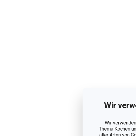
Wir verw
Wir verwenden 
Thema Kochen und
aller Arten von C