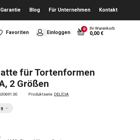
Garantie
Blog
Für Unternehmen
Kontakt
Ihr Warenkorb
0
Favoriten
Einloggen
0,00 €
tte für Tortenformen
A, 2 Größen
630691.00
Produktserie:
DELÍCIA
ng
€