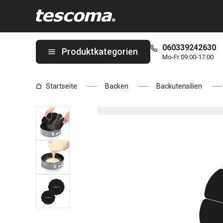
Sie befinden sich auf der Backmatte für Tortenformen DELÍCIA, 
060339242630
Produktkategorien
Mo-Fr 09:00-17:00
Startseite
Backen
Backutensilien