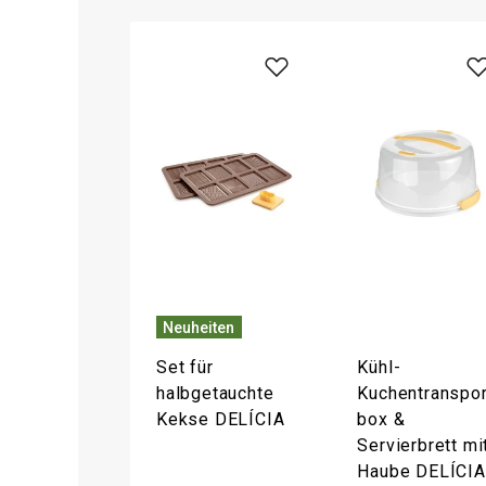
Neuheiten
Set für
Kühl-
halbgetauchte
Kuchentranspor
Kekse DELÍCIA
box &
Servierbrett mi
Haube DELÍCIA