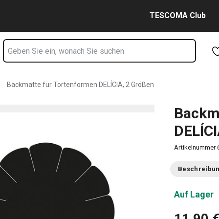
2 Größen Seite
Zum Hauptinhalt springen
Zur Navigation springen
Zur Suche springen
TESCOMA Club
Backmatte für Tortenformen DELÍCIA, 2 Größen
Backma
DELÍCI
Artikelnummer
Beschreibu
Auf Lager
11,90 