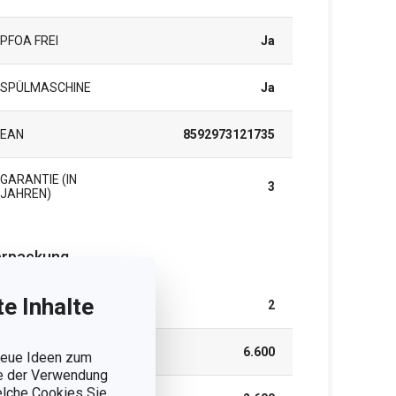
PFOA FREI
Ja
SPÜLMASCHINE
Ja
EAN
8592973121735
GARANTIE (IN
3
JAHREN)
rpackung
e Inhalte
TEILE IM SET
2
BREITE (CM)
6.600
 neue Ideen zum
ie der Verwendung
welche Cookies Sie