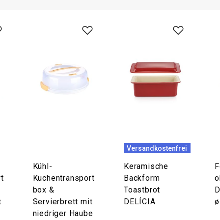
Versandkostenfrei
Kühl-
Keramische
F
t
Kuchentransport
Backform
o
box &
Toastbrot
D
t
Servierbrett mit
DELÍCIA
ø
niedriger Haube