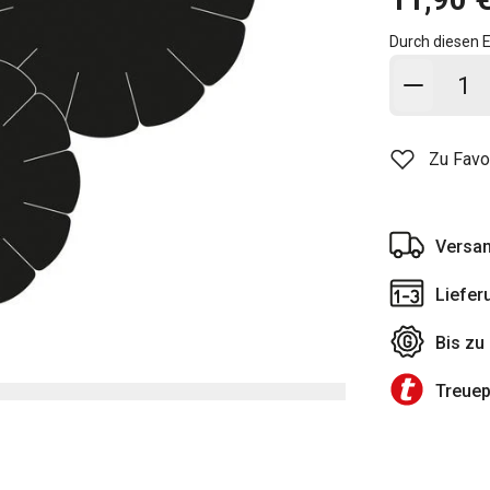
Durch diesen E
In den
Zu Favo
Versan
Liefer
Bis zu
Treue