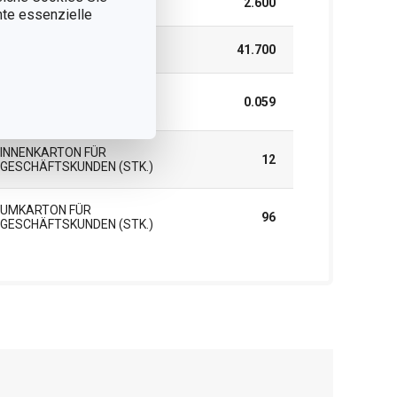
HÖHE (CM)
2.600
nnte essenzielle
LÄNGE (CM)
41.700
GEWICHT EINSCHLIESSLICH V
0.059
ERPACKUNG (KG)
INNENKARTON FÜR
12
GESCHÄFTSKUNDEN (STK.)
UMKARTON FÜR
96
GESCHÄFTSKUNDEN (STK.)