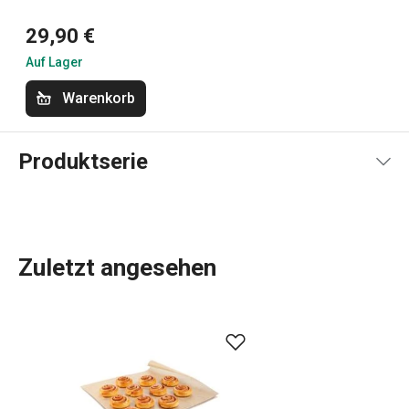
29,90 €
Auf Lager
Warenkorb
Produktserie
Zuletzt angesehen
Küchenutensilien
, die Ihnen jeden Tag die Arbeit
erleichtern? In der DELÍCIA-Produktpalette ist für jeden,
der backt, etwas dabei:
Backbleche
in verschiedenen
Größen,
Backformen
in allen Formen, Größen und