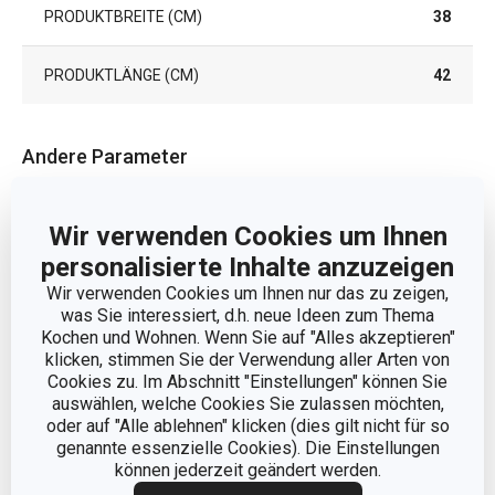
PRODUKTBREITE (CM)
38
PRODUKTLÄNGE (CM)
42
Andere Parameter
FÜR DEN OFEN GEEIGNET
Ja
Wir verwenden Cookies um Ihnen
personalisierte Inhalte anzuzeigen
KATEGORIE
Backzubehör
Wir verwenden Cookies um Ihnen nur das zu zeigen,
was Sie interessiert, d.h. neue Ideen zum Thema
PRODUKTLINIE
DELÍCIA
Kochen und Wohnen. Wenn Sie auf "Alles akzeptieren"
klicken, stimmen Sie der Verwendung aller Arten von
Cookies zu. Im Abschnitt "Einstellungen" können Sie
FARBE
Braun
auswählen, welche Cookies Sie zulassen möchten,
oder auf "Alle ablehnen" klicken (dies gilt nicht für so
genannte essenzielle Cookies). Die Einstellungen
EAN
8595028408058
können jederzeit geändert werden.