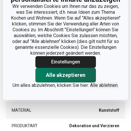
Wir verwenden Cookies um Ihnen nur das zu zeigen,
was Sie interessiert, d.h. neue Ideen zum Thema
Kochen und Wohnen. Wenn Sie auf "Alles akzeptieren"
klicken, stimmen Sie der Verwendung aller Arten von
Abmessungen
Cookies zu. Im Abschnitt "Einstellungen" können Sie
auswählen, welche Cookies Sie zulassen möchten,
oder auf "Alle ablehnen" klicken (dies gilt nicht für so
PRODUKTHÖHE (CM)
8
genannte essenzielle Cookies). Die Einstellungen
können jederzeit geändert werden.
DURCHMESSER (CM)
10
Einstellungen
Alle akzeptieren
Andere Parameter
Um alles abzulehnen, klicken Sie hier:
Alle ablehnen.
KATEGORIE
Dekozubehör
MATERIAL
Kunststoff
PRODUKTART
Dekoration und Verzieren