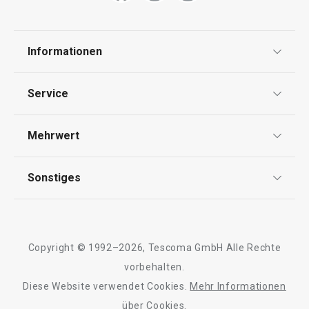
Kochen
Informationen
Datenschutz
Schneiden
Service
Widerrufsrecht
Versand & Zahlung
Haushalt
Mehrwert
Impressum
FAQ
AGB
TESCOMA Club
Sonstiges
Kontaktformular
Design
Garantie
Meilensteine
Trusted Shops
Rücksendung und Reklamation
Über TESCOMA
Copyright © 1992–2026, Tescoma GmbH Alle Rechte
Qualität
Für Unternehmen
vorbehalten.
Diese Website verwendet Cookies.
Mehr Informationen
Barrierefreiheit
über Cookies.