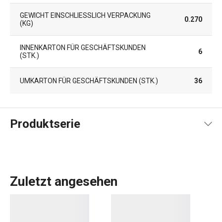
GEWICHT EINSCHLIESSLICH VERPACKUNG (
0.270
KG)
INNENKARTON FÜR GESCHÄFTSKUNDEN
6
(STK.)
UMKARTON FÜR GESCHÄFTSKUNDEN (STK.)
36
Produktserie
Zuletzt angesehen
Küchenutensilien
, die Ihnen jeden Tag die Arbeit
erleichtern? In der DELÍCIA-Produktpalette ist für jeden,