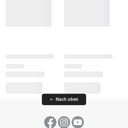
der backt, etwas dabei:
Backbleche
in verschiedenen
Größen,
Backformen
in allen Formen, Größen und
Materialien,
Kuchenformen
, Torten- und
Brotformen
und
Dutzende verschiedene
Backwerkzeuge
. Wir haben
Backwaren für Profis. Für Anfänger haben wir Gadgets
entwickelt, die das Backen zum Kinderspiel machen.
Wählen Sie aus dem immer größer werdenden DELÍCIA-
Sortiment die passenden Helfer aus! Und probieren Sie
ein neues Rezept aus unserem
Blog
aus.
Backen
Nach oben
Essen
Küchenutensilien und Gadgets