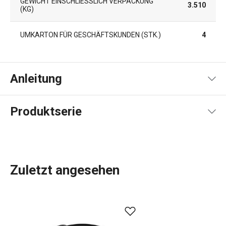
GEWICHT EINSCHLIESSLICH VERPACKUNG (
3.510
KG)
UMKARTON FÜR GESCHÄFTSKUNDEN (STK.)
4
Anleitung
Gebrauchsanleitung & Sicherheitsinformationen
Produktserie
Zuletzt angesehen
Wir sind Spezialisten für
Töpfe
und
Pfannen
. In unserem
breiten Sortiment bieten wir unter anderem hochwertige
MASSIVE-
Grillpfannen aus Gusseisen
an, die für das