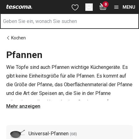
Sie befinden sich auf der Pfannen Seite
0
Zum Hauptinhalt springen
Zur Navigation springen
Zur Suche springen
MENU
Kochen
Pfannen
Wie Töpfe sind auch Pfannen wichtige Küchengeräte. Es
gibt keine Einheitsgröße für alle Pfannen. Es kommt auf
die Größe der Pfanne, das Oberflächenmaterial der Pfanne
und die Art der Speisen an, die Sie in der Pfanne
zubereiten wollen. Unser breites Sortiment umfasst
Mehr anzeigen
Basispfannen
,
tiefe Pfannen
,
Grillpfannen
,
Pfannkuchenpfannen
,
Wokpfannen
, Pfannensets und
andere Spezialpfannen. Sie sind in der Regel für alle
Universal-Pfannen
(
68
)
Herdarten einschließlich
Induktion
geeignet.