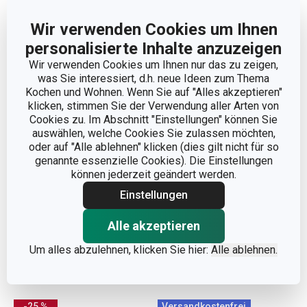
Tiefe Bratpfanne
Tiefe Bratpfanne i-
Wir verwenden Cookies um Ihnen
PRESIDENT Stone mit
PREMIUM Stone ø 28 cm
Deckel ø 28 cm
personalisierte Inhalte anzuzeigen
52,90 €
Wir verwenden Cookies um Ihnen nur das zu zeigen,
85,90 €
39,90 €
was Sie interessiert, d.h. neue Ideen zum Thema
Auf Lager
Auf Lager
Kochen und Wohnen. Wenn Sie auf "Alles akzeptieren"
klicken, stimmen Sie der Verwendung aller Arten von
Warenkorb
Warenkorb
Cookies zu. Im Abschnitt "Einstellungen" können Sie
auswählen, welche Cookies Sie zulassen möchten,
oder auf "Alle ablehnen" klicken (dies gilt nicht für so
genannte essenzielle Cookies). Die Einstellungen
können jederzeit geändert werden.
Einstellungen
Alle akzeptieren
Um alles abzulehnen, klicken Sie hier:
Alle ablehnen.
-25 %
Versandkostenfrei