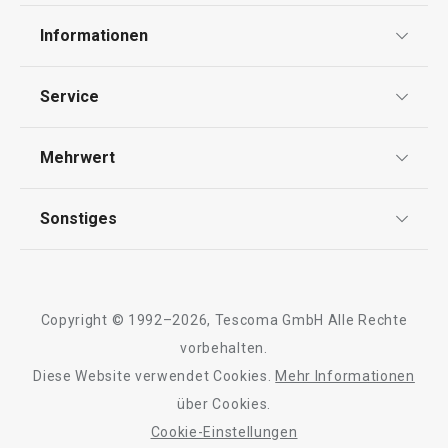
Informationen
Datenschutz
Service
Widerrufsrecht
Versand & Zahlung
Mehrwert
Impressum
FAQ
AGB
TESCOMA Club
Sonstiges
Kontaktformular
Design
Garantie
Meilensteine
Trusted Shops
Rücksendung und Reklamation
Über TESCOMA
Copyright © 1992–2026, Tescoma GmbH Alle Rechte
Qualität
Für Unternehmen
vorbehalten.
Diese Website verwendet Cookies.
Mehr Informationen
Barrierefreiheit
über Cookies.
Cookie-Einstellungen