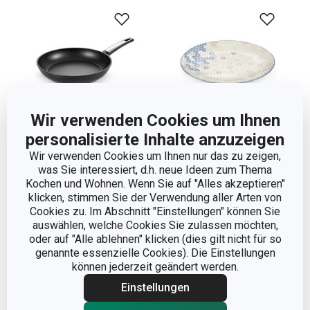
Wir verwenden Cookies um Ihnen
personalisierte Inhalte anzuzeigen
-27 %
Wir verwenden Cookies um Ihnen nur das zu zeigen,
Bratpfanne i-PREMIUM
Speiseteller FRESCO
was Sie interessiert, d.h. neue Ideen zum Thema
Protect ø 28 cm
ø 27 cm, Daisy
Kochen und Wohnen. Wenn Sie auf "Alles akzeptieren"
klicken, stimmen Sie der Verwendung aller Arten von
54,90 €
Cookies zu. Im Abschnitt "Einstellungen" können Sie
39,90 €
9,90 €
auswählen, welche Cookies Sie zulassen möchten,
oder auf "Alle ablehnen" klicken (dies gilt nicht für so
Auf Lager
Auf Lager
genannte essenzielle Cookies). Die Einstellungen
können jederzeit geändert werden.
Warenkorb
Warenkorb
Einstellungen