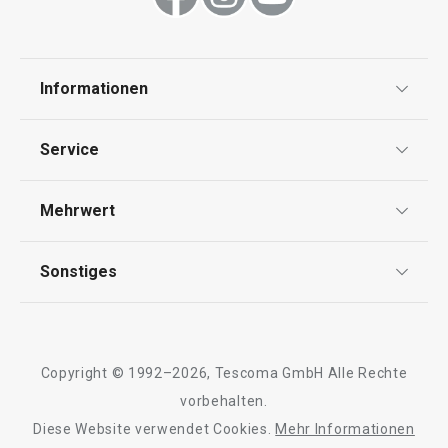
Informationen
Datenschutz
Service
Widerrufsrecht
Versand & Zahlung
Mehrwert
Impressum
FAQ
AGB
TESCOMA Club
Sonstiges
Kontaktformular
Design
Garantie
Meilensteine
Trusted Shops
Rücksendung und Reklamation
Über TESCOMA
Copyright © 1992–2026, Tescoma GmbH Alle Rechte
Qualität
Für Unternehmen
vorbehalten.
Diese Website verwendet Cookies.
Mehr Informationen
Barrierefreiheit