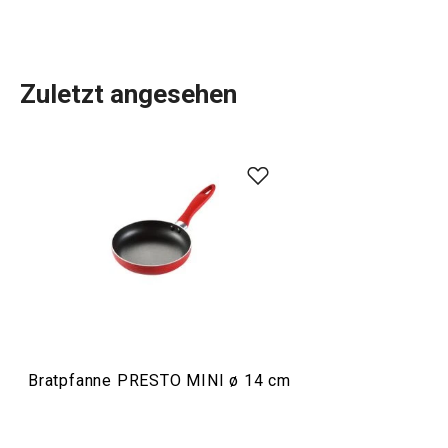
Zuletzt angesehen
Die Produktreihe PRESTO MINI umfasst kleine
Pfannen
und Pfannen für die Zubereitung von Einzelportionen aller
Art. Sie können zum Beispiel einen
Pfannkuchen
, eine
Portion Fleisch oder Toast zubereiten. Dieses
Kochgeschirr
ist mit einer hochwertigen
Antihaftbeschichtung versehen.
Kochen
Bratpfanne PRESTO MINI ø 14 cm