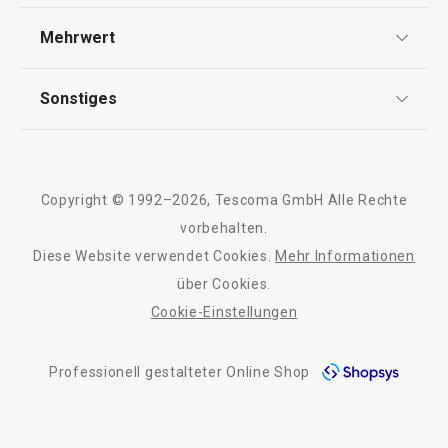
Widerrufsrecht
Versand & Zahlung
Mehrwert
Impressum
FAQ
AGB
TESCOMA Club
Sonstiges
Kontaktformular
Design
Garantie
Meilensteine
Trusted Shops
Rücksendung und Reklamation
Über TESCOMA
Copyright © 1992–2026, Tescoma GmbH Alle Rechte
Qualität
Für Unternehmen
vorbehalten.
Diese Website verwendet Cookies.
Mehr Informationen
Barrierefreiheit
über Cookies.
Cookie-Einstellungen
Professionell gestalteter Online Shop