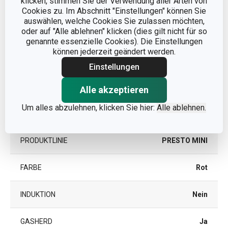
klicken, stimmen Sie der Verwendung aller Arten von
FÜR DEN OFEN
Nein
Cookies zu. Im Abschnitt "Einstellungen" können Sie
GEEIGNET
auswählen, welche Cookies Sie zulassen möchten,
oder auf "Alle ablehnen" klicken (dies gilt nicht für so
KATEGORIE
Bratpfannen
genannte essenzielle Cookies). Die Einstellungen
können jederzeit geändert werden.
Kunststoff,
Einstellungen
MATERIAL
Aluminiumlegierung,
Antihaftbeschichtung
Alle akzeptieren
Um alles abzulehnen, klicken Sie hier:
Alle ablehnen.
PRODUKTART
Bratpfanne
PRODUKTLINIE
PRESTO MINI
FARBE
Rot
INDUKTION
Nein
GASHERD
Ja