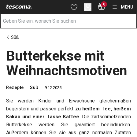
Sie befinden sich auf der Butterkekse mit Weihnachtsmotiven S
0
Zum Hauptinhalt springen
Zur Navigation springen
Zur Suche springen
MENU
Süß
Butterkekse mit
Weihnachtsmotiven
Rezepte
Süß
9.12.2025
Sie werden Kinder und Erwachsene gleichermaßen
begeistern und passen perfekt
zu heißem Tee, heißem
Kakao und einer Tasse Kaffee
. Die zartschmelzenden
Butterkekse werden Sie garantiert beeindrucken.
Außerdem können Sie sie aus ganz normalen Zutaten