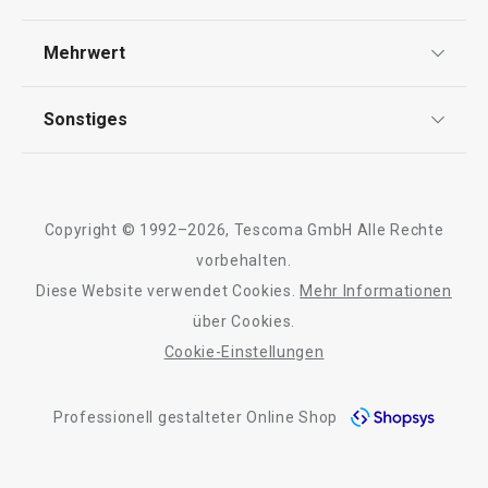
Widerrufsrecht
Versand & Zahlung
Mehrwert
Impressum
FAQ
AGB
TESCOMA Club
Sonstiges
Kontaktformular
Design
Garantie
Meilensteine
Trusted Shops
Rücksendung und Reklamation
Über TESCOMA
Copyright © 1992–2026, Tescoma GmbH Alle Rechte
Qualität
Für Unternehmen
vorbehalten.
Diese Website verwendet Cookies.
Mehr Informationen
Barrierefreiheit
über Cookies.
Cookie-Einstellungen
Professionell gestalteter Online Shop