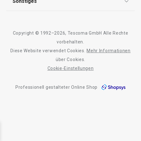
Sonstiges
Kontaktformular
Design
Garantie
Meilensteine
Trusted Shops
Rücksendung und Reklamation
Über TESCOMA
Copyright © 1992–2026, Tescoma GmbH Alle Rechte
Qualität
Für Unternehmen
vorbehalten.
Diese Website verwendet Cookies.
Mehr Informationen
Barrierefreiheit
über Cookies.
Cookie-Einstellungen
Professionell gestalteter Online Shop