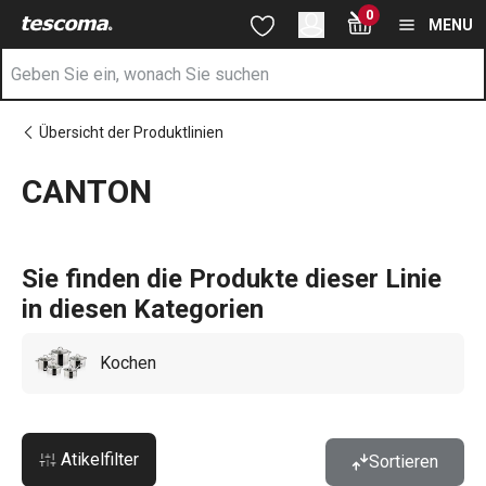
Sie befinden sich auf der CANTON Seite
0
Zum Hauptinhalt springen
Zur Navigation springen
Zur Suche springen
MENU
Übersicht der Produktlinien
CANTON
Sie finden die Produkte dieser Linie
in diesen Kategorien
Kochen
Atikelfilter
Sortieren