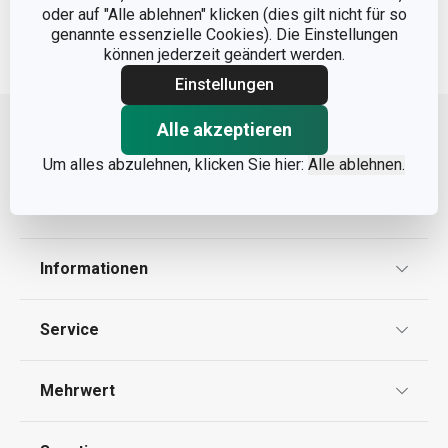
oder auf "Alle ablehnen" klicken (dies gilt nicht für so
genannte essenzielle Cookies). Die Einstellungen
können jederzeit geändert werden.
Einstellungen
Nach oben
Alle akzeptieren
Um alles abzulehnen, klicken Sie hier:
Alle ablehnen.
Informationen
Datenschutz
Service
Widerrufsrecht
Versand & Zahlung
Mehrwert
Impressum
FAQ
AGB
TESCOMA Club