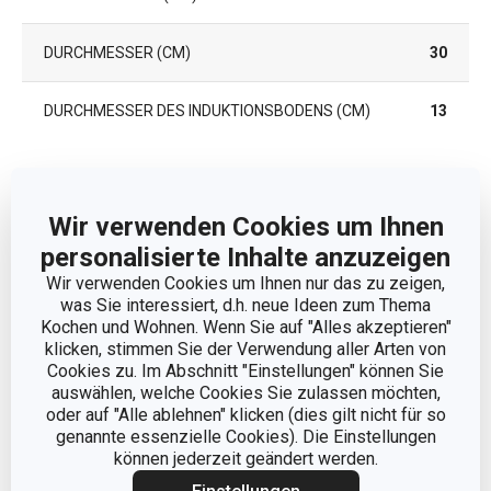
DURCHMESSER (CM)
30
DURCHMESSER DES INDUKTIONSBODENS (CM)
13
Andere Parameter
Wir verwenden Cookies um Ihnen
personalisierte Inhalte anzuzeigen
DECKEL
Nein
Wir verwenden Cookies um Ihnen nur das zu zeigen,
was Sie interessiert, d.h. neue Ideen zum Thema
KATEGORIE
Bratpfannen
Kochen und Wohnen. Wenn Sie auf "Alles akzeptieren"
klicken, stimmen Sie der Verwendung aller Arten von
Kunststoff, Edelstahl,
Cookies zu. Im Abschnitt "Einstellungen" können Sie
MATERIAL
Antihaftbeschichtung
auswählen, welche Cookies Sie zulassen möchten,
oder auf "Alle ablehnen" klicken (dies gilt nicht für so
genannte essenzielle Cookies). Die Einstellungen
PRODUKTART
Wok
können jederzeit geändert werden.