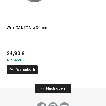
Wok CANTON ø 30 cm
24,90 €
Auf Lager
Wok CANTON ø 30 cm
Warenkorb
24,90 €
Nach oben
Auf Lager
Warenkorb