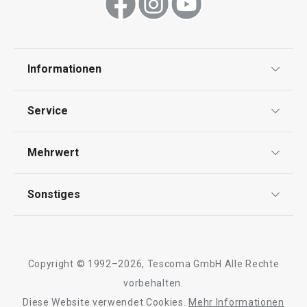
Informationen
Datenschutz
Service
Widerrufsrecht
Versand & Zahlung
Mehrwert
Impressum
FAQ
AGB
TESCOMA Club
Sonstiges
Kontaktformular
Design
Garantie
Meilensteine
Trusted Shops
Rücksendung und Reklamation
Über TESCOMA
Copyright © 1992–2026, Tescoma GmbH Alle Rechte
Qualität
Für Unternehmen
vorbehalten.
Diese Website verwendet Cookies.
Mehr Informationen