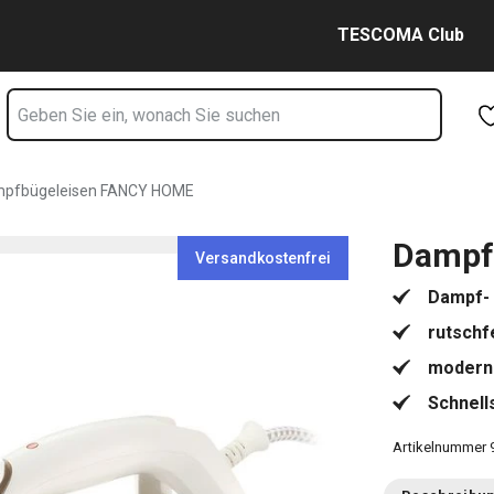
Zum Hauptinhalt springen
Zur Navigation springen
Zur Suche springen
TESCOMA Club
pfbügeleisen FANCY HOME
Dampf
Versandkostenfrei
Dampf-
rutschf
moderne
Schnell
Artikelnummer