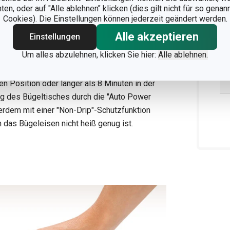
n, oder auf "Alle ablehnen" klicken (dies gilt nicht für so gena
Cookies). Die Einstellungen können jederzeit geändert werden.
Alle akzeptieren
Einstellungen
ltautomatik und Tropfstopp
Um alles abzulehnen, klicken Sie hier:
Alle ablehnen.
its nach 30 Sekunden einsatzbereit. Bleibt das
n Position oder länger als 8 Minuten in der
ng des Bügeltisches durch die "Auto Power
erdem mit einer "Non-Drip"-Schutzfunktion
n das Bügeleisen nicht heiß genug ist.