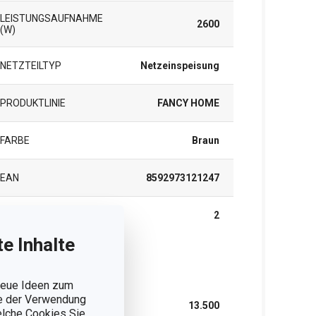
LEISTUNGSAUFNAHME
2600
(W)
NETZTEILTYP
Netzeinspeisung
PRODUKTLINIE
FANCY HOME
FARBE
Braun
EAN
8592973121247
GARANTIE (IN JAHREN)
2
e Inhalte
rpackung
 neue Ideen zum
ie der Verwendung
BREITE (CM)
13.500
welche Cookies Sie