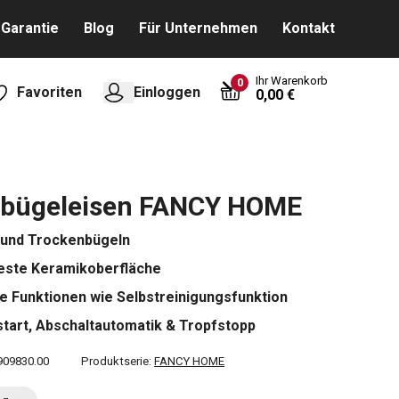
Garantie
Blog
Für Unternehmen
Kontakt
Ihr Warenkorb
0
Favoriten
Einloggen
0,00 €
bügeleisen FANCY HOME
 und Trockenbügeln
este Keramikoberfläche
 Funktionen wie Selbstreinigungsfunktion
start, Abschaltautomatik & Tropfstopp
909830.00
Produktserie:
FANCY HOME