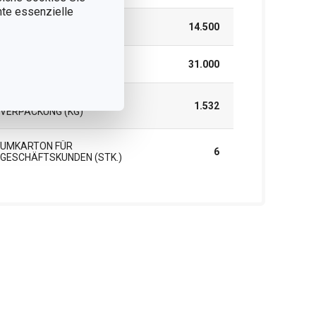
nnte essenzielle
HÖHE (CM)
14.500
LÄNGE (CM)
31.000
GEWICHT EINSCHLIESSLICH V
1.532
ERPACKUNG (KG)
UMKARTON FÜR
6
GESCHÄFTSKUNDEN (STK.)