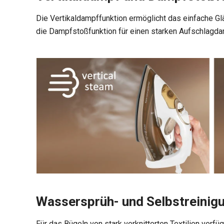
Die Vertikaldampffunktion ermöglicht das einfache Gl
die Dampfstoßfunktion für einen starken Aufschlagda
Wassersprüh- und Selbstreinig
Für das Bügeln von stark verknitterten Textilien verfü