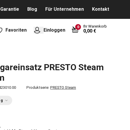
Garantie
Blog
Für Unternehmen
Kontakt
Ihr Warenkorb
0
Favoriten
Einloggen
0,00 €
gareinsatz PRESTO Steam
cm
423010.00
Produktserie:
PRESTO Steam
ng
€