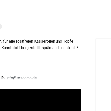
für alle rostfreien Kasserollen und Töpfe
nststoff hergestellt, spülmaschinenfest. 3
lín;
info@tescoma.de