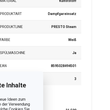
MATERIAL
Kunststoff
PRODUKTART
Dampfgareinsatz
PRODUKTLINIE
PRESTO Steam
FARBE
Weiß
SPÜLMASCHINE
Ja
EAN
8595028494501
GARANTIE (IN JAHREN)
3
e Inhalte
rpackung
 neue Ideen zum
ie der Verwendung
welche Cookies Sie