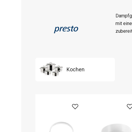
Dampfga
mit ein
zuberei
Kochen