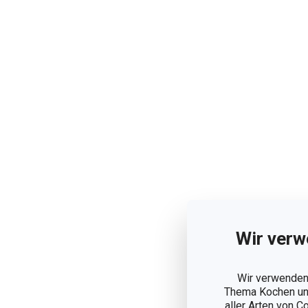
Wir verw
Wir verwenden 
Thema Kochen und
aller Arten von C