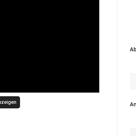
A
nzeigen
An