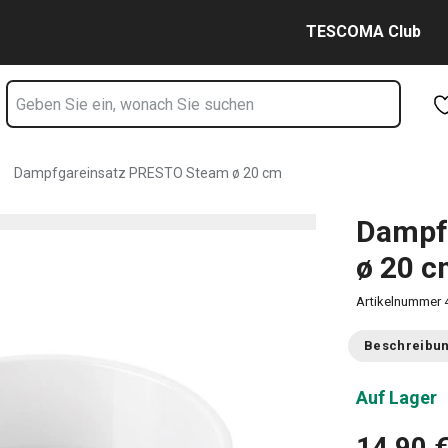
 cm Seite
Zum Hauptinhalt springen
Zur Navigation springen
Zur Suche springen
TESCOMA Club
Dampfgareinsatz PRESTO Steam ø 20 cm
Dampf
ø 20 
Artikelnummer
Beschreibu
Auf Lager
14,90 