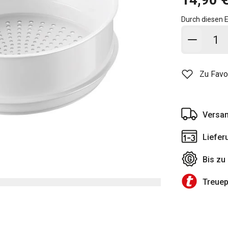
Durch diesen E
In den
Zu Favo
Versan
Liefer
Bis zu
Treue