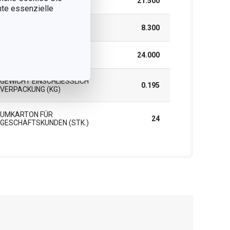
BREITE (CM)
21.500
nnte essenzielle
HÖHE (CM)
8.300
LÄNGE (CM)
24.000
GEWICHT EINSCHLIESSLICH V
0.195
ERPACKUNG (KG)
UMKARTON FÜR
24
GESCHÄFTSKUNDEN (STK.)