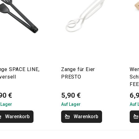
nge SPACE LINE,
Zange für Eier
Wen
versell
PRESTO
Sch
FE
90 €
5,90 €
6,
 Lager
Auf Lager
Auf 
Warenkorb
Warenkorb