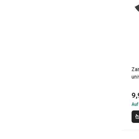
Za
uni
9,
Auf