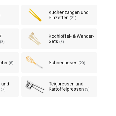
Küchenzangen und
)
Pinzetten
(
21
)
/
Kochlöffel- & Wender-
Sets
(
8
)
(
3
)
pfer
Schneebesen
(
8
)
(
20
)
n und
Teigpressen und
r
Kartoffelpressen
(
7
)
(
3
)