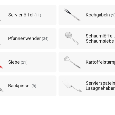
Servierlöffel
Kochgabeln
(
11
)
(
9
Schaumlöffel 
Pfannenwender
(
34
)
Schaumsiebe
Siebe
Kartoffelstam
(
21
)
Servierspatel
Backpinsel
(
8
)
Lasagnehebe