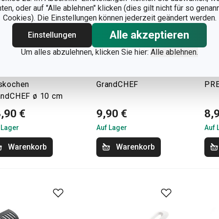
n, oder auf "Alle ablehnen" klicken (dies gilt nicht für so gena
Cookies). Die Einstellungen können jederzeit geändert werden.
Alle akzeptieren
Einstellungen
Um alles abzulehnen, klicken Sie hier:
Alle ablehnen.
rb zum
Kochpinzette/Löffel
Koc
skochen
GrandCHEF
PR
andCHEF ø 10 cm
,90 €
9,90 €
8,
 Lager
Auf Lager
Auf 
Warenkorb
Warenkorb