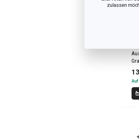
zulassen möchte
Ko
Au
Gr
13
Auf