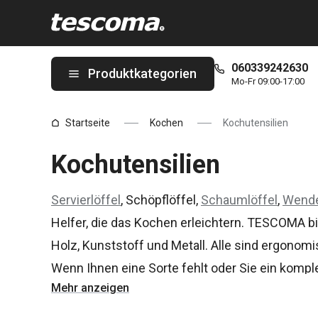
Sie befinden sich auf der Kochutensilien Seite
060339242630
Produktkategorien
Mo-Fr 09:00-17:00
Startseite
Kochen
Kochutensilien
Kochutensilien
Servierlöffel
, Schöpflöffel,
Schaumlöffel
,
Wend
Helfer, die das Kochen erleichtern. TESCOMA bi
Holz, Kunststoff und Metall. Alle sind ergonomi
Wenn Ihnen eine Sorte fehlt oder Sie ein komp
Mehr anzeigen
möchten, können Sie es bei uns bekommen.