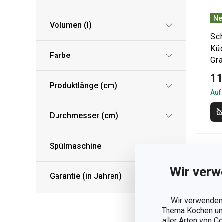
Ne
Volumen (l)
Sc
Kü
Farbe
Gr
11
Produktlänge (cm)
Auf
Durchmesser (cm)
Spülmaschine
Wir verw
Garantie (in Jahren)
Wir verwenden 
Thema Kochen und
aller Arten von C