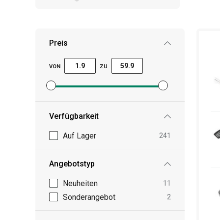
Preis
VON
ZU
Mindestpreisfilter festlegen
Höchstpreisfilter festlegen
Verfügbarkeit
Auf Lager
241
Angebotstyp
Neuheiten
11
Sonderangebot
2