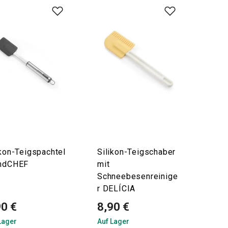
ikon-Teigspachtel
Silikon-Teigschaber
ndCHEF
mit
Schneebesenreinige
r DELÍCIA
90 €
8,90 €
Lager
Auf Lager