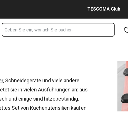
Zum Hauptinhalt springen
Zur Navigation springen
Zur Suche springen
TESCOMA Club
er
, Schneidegeräte und viele andere
etet sie in vielen Ausführungen an: aus
sch und einige sind hitzebeständig.
lettes Set von Küchenutensilien kaufen