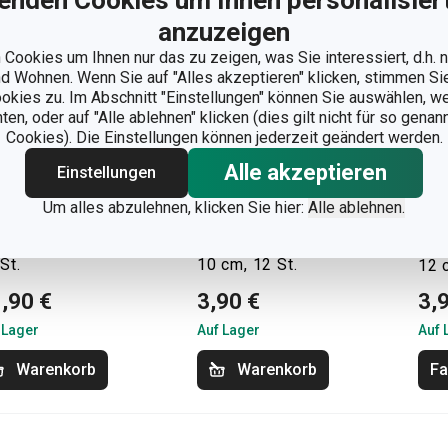
enden Cookies um Ihnen personalisiert
anzuzeigen
Cookies um Ihnen nur das zu zeigen, was Sie interessiert, d.h.
 Wohnen. Wenn Sie auf "Alles akzeptieren" klicken, stimmen S
ookies zu. Im Abschnitt "Einstellungen" können Sie auswählen, 
n, oder auf "Alle ablehnen" klicken (dies gilt nicht für so gena
Cookies). Die Einstellungen können jederzeit geändert werden.
Alle akzeptieren
Einstellungen
Um alles abzulehnen, klicken Sie hier:
Alle ablehnen.
sstechformen
Tortenkerzen
Tor
O DELÍCIA KIDS,
DELÍCIA KIDS
DEL
St.
10 cm, 12 St.
12 
,90 €
3,90 €
3,
 Lager
Auf Lager
Auf 
Warenkorb
Warenkorb
Fa