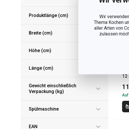
Wir verw
Produktlänge (cm)
Wir verwenden 
Thema Kochen und
aller Arten von C
Breite (cm)
zulassen möchte
Höhe (cm)
Au
Länge (cm)
ZO
12 
Gewicht einschließlich
11
Verpackung (kg)
Auf
Spülmaschine
EAN