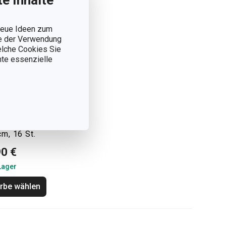
e Inhalte
 neue Ideen zum
ie der Verwendung
welche Cookies Sie
nnte essenzielle
tenkerzen
ÍCIA KIDS
cm, 16 St.
90 €
Lager
rbe wählen