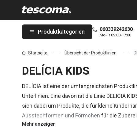
Sie befinden sich auf der DELÍCIA KIDS Seite
060339242630
Produktkategorien
Mo-Fr 09:00-17:00
Startseite
Übersicht der Produktlinien
D
DELÍCIA KIDS
DELÍCIA ist eine der umfangreichsten Produktl
Unterlinien. Eine davon ist die Linie DELICIA K
sich dabei um Produkte, die für kleine Kinderh
Ausstechformen und Förmchen
für die Zubere
Mehr anzeigen
Süßigkeiten. Sorgen Sie dafür, dass Ihre
Kinder
besorgen Sie ihnen diese praktischen Werkzeug