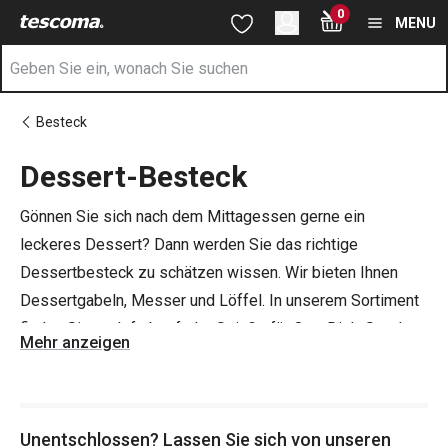
Sie befinden sich auf der Dessert-Besteck Seite
0
Zum Hauptinhalt springen
Zur Navigation springen
Zur Suche springen
MENU
Besteck
Dessert-Besteck
Gönnen Sie sich nach dem Mittagessen gerne ein
leckeres Dessert? Dann werden Sie das richtige
Dessertbesteck zu schätzen wissen. Wir bieten Ihnen
Dessertgabeln, Messer und Löffel. In unserem Sortiment
finden Sie auch farbenfrohe Spieße für One-Dish-Snacks,
Mehr anzeigen
die perfekt sind, wenn Sie eine Party veranstalten oder
unerwarteten Besuch haben.
Unentschlossen? Lassen Sie sich von unseren
Tipp
! Seien Sie immer vorbereitet - genügend
Trinkgläser
,