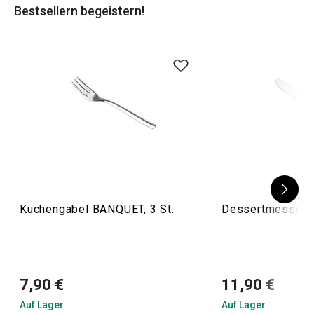
Bestsellern begeistern!
selbstgemachte Getränke und
Barkeeper-Werkzeuge
sind
unerlässlich!
Kuchengabel BANQUET, 3 St.
Dessertmesser C
7,90 €
11,90 €
Auf Lager
Auf Lager