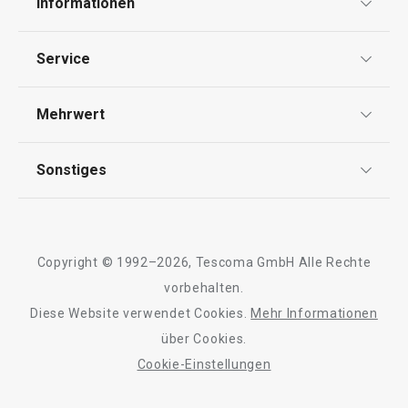
Informationen
Datenschutz
Service
Widerrufsrecht
Versand & Zahlung
Mehrwert
Impressum
FAQ
AGB
TESCOMA Club
Sonstiges
Kontaktformular
Design
Garantie
Meilensteine
Trusted Shops
Rücksendung und Reklamation
Über TESCOMA
Copyright © 1992–2026, Tescoma GmbH Alle Rechte
Qualität
Für Unternehmen
vorbehalten.
Diese Website verwendet Cookies.
Mehr Informationen
Barrierefreiheit
über Cookies.
Cookie-Einstellungen