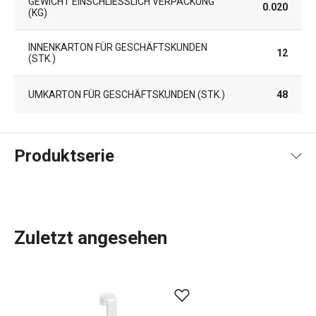
GEWICHT EINSCHLIESSLICH VERPACKUNG (
0.020
KG)
INNENKARTON FÜR GESCHÄFTSKUNDEN
12
(STK.)
UMKARTON FÜR GESCHÄFTSKUNDEN (STK.)
48
Produktserie
Zuletzt angesehen
Die Produktlinie LAGOON bietet ein umfassendes
Sortiment an häufig verwendeten
Badaccessoires
. Das
dekorative Design dieser Produkte zeichnet sich durch