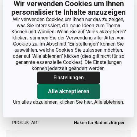
Abmessungen
Wir verwenden Cookies um Ihnen
personalisierte Inhalte anzuzeigen
PRODUKTBREITE (CM)
6
Wir verwenden Cookies um Ihnen nur das zu zeigen,
was Sie interessiert, d.h. neue Ideen zum Thema
Kochen und Wohnen. Wenn Sie auf "Alles akzeptieren"
PRODUKTHÖHE (CM)
10
klicken, stimmen Sie der Verwendung aller Arten von
Cookies zu. Im Abschnitt "Einstellungen" können Sie
auswählen, welche Cookies Sie zulassen möchten,
PRODUKTLÄNGE (CM)
7
oder auf "Alle ablehnen" klicken (dies gilt nicht für so
genannte essenzielle Cookies). Die Einstellungen
können jederzeit geändert werden.
Andere Parameter
Einstellungen
KATEGORIE
Badezimmer
Alle akzeptieren
Um alles abzulehnen, klicken Sie hier:
Alle ablehnen.
MATERIAL
Kunststoff
PRODUKTART
Haken für Badheizkörper