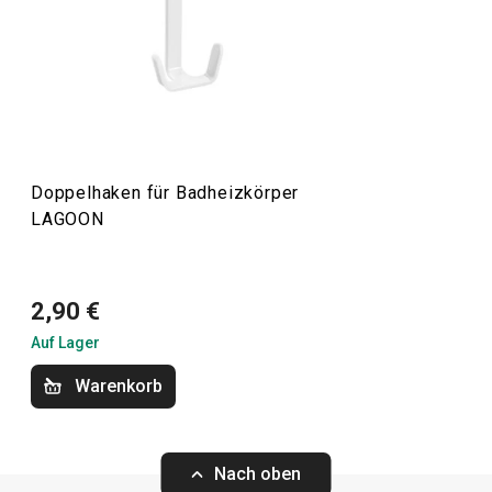
sanfte Farben und schlichte Formen ohne scharfe Kanten
aus, so dass sie zu den meisten Arten von Bädern
passen. In dieser Linie finden Sie
Seifenspender
, Becher,
Zahnpastaspender
, Dusch- und
Toilettenzubehör
,
Schmuckkästchen
und andere Toilettenartikel,
einschließlich einer
digitalen Personenwaage
.
Doppelhaken für Badheizkörper
LAGOON
Haushalt
2,90 €
Auf Lager
Warenkorb
Nach oben