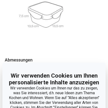
Abmessungen
PRODUKTBREITE (CM)
13.5
Wir verwenden Cookies um Ihnen
personalisierte Inhalte anzuzeigen
PRODUKTHÖHE (CM)
7.5
Wir verwenden Cookies um Ihnen nur das zu zeigen,
was Sie interessiert, d.h. neue Ideen zum Thema
Kochen und Wohnen. Wenn Sie auf "Alles akzeptieren"
VOLUMEN (L)
0.7
klicken, stimmen Sie der Verwendung aller Arten von
Cookies zu. Im Abschnitt "Einstellungen" können Sie