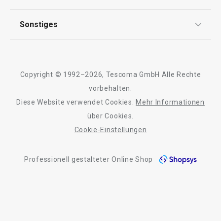
FAQ
AGB
TESCOMA Club
Sonstiges
Kontaktformular
Design
Garantie
Meilensteine
Alle Produkte der Linie FRESHBOX
Trusted Shops
Rücksendung und Reklamation
Über TESCOMA
Copyright © 1992–2026, Tescoma GmbH Alle Rechte
Qualität
Für Unternehmen
vorbehalten.
Diese Website verwendet Cookies.
Mehr Informationen
Barrierefreiheit
über Cookies.
Cookie-Einstellungen
Professionell gestalteter Online Shop