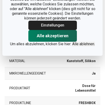
PRODUKTLÄNGE (CM)
13.5
auswählen, welche Cookies Sie zulassen möchten,
oder auf "Alle ablehnen" klicken (dies gilt nicht für so
genannte essenzielle Cookies). Die Einstellungen
können jederzeit geändert werden.
Andere Parameter
Einstellungen
FÜR DEN KÜHLSCHRANK
Ja
Alle akzeptieren
GEEIGNET
Um alles abzulehnen, klicken Sie hier:
Alle ablehnen.
KATEGORIE
Lebensmittelbehälter
MATERIAL
Kunststoff, Silikon
MIKROWELLENGEEIGNET
Ja
Dose für
PRODUKTART
Lebensmittel
PRODUKTLINIE
FRESHBOX