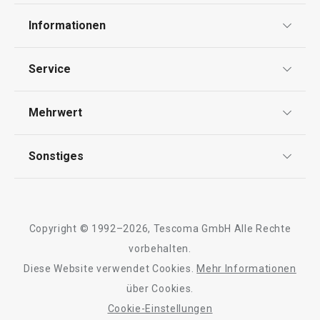
1.0 l, rechteckig
Informationen
Datenschutz
13,90 €
9,90 €
Service
Widerrufsrecht
Auf Lager
Auf Lager
Versand & Zahlung
Mehrwert
Impressum
Warenkorb
Warenkorb
FAQ
AGB
TESCOMA Club
Sonstiges
Kontaktformular
Design
Garantie
Meilensteine
Alle Produkte der Linie FRESHBOX
Trusted Shops
Rücksendung und Reklamation
Über TESCOMA
Copyright © 1992–2026, Tescoma GmbH Alle Rechte
Qualität
Für Unternehmen
vorbehalten.
Diese Website verwendet Cookies.
Mehr Informationen
Barrierefreiheit
über Cookies.
Cookie-Einstellungen