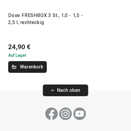
2,90 €
3,90 €
Dose FRESHBOX 3 St., 1,0 - 1,5 -
Haushalt
Auf Lager
Auf Lager
2,5 l, rechteckig
Warenkorb
Warenkorb
Outdoor-Aktivitäten
24,90 €
Auf Lager
Warenkorb
Nach oben
Dose FRESHBOX 3 St., 0.2, 0.5,
Dose FRESHBOX 0