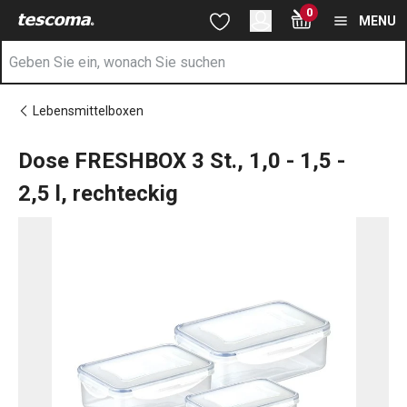
Sie befinden sich auf der Dose FRESHBOX 3 St., 1,0 - 1,5 - 2,5 l,
0
Zum Hauptinhalt springen
Zur Navigation springen
Zur Suche springen
MENU
Lebensmittelboxen
Dose FRESHBOX 3 St., 1,0 - 1,5 -
2,5 l, rechteckig