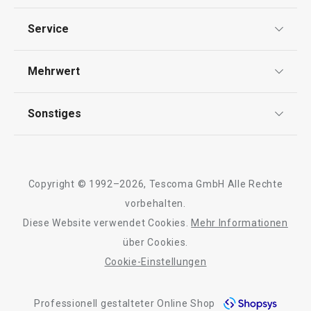
Datenschutz
Service
Widerrufsrecht
Versand & Zahlung
Mehrwert
Impressum
Wasserverdunster FANCY HOME
Wäschesack FA
FAQ
Stones 420 ml
AGB
TESCOMA Club
Sonstiges
Kontaktformular
Design
Garantie
Meilensteine
16,90 €
35,90 €
Trusted Shops
Rücksendung und Reklamation
Über TESCOMA
Auf Lager
Auf Lager
Copyright © 1992–2026, Tescoma GmbH Alle Rechte
Qualität
Warenkorb
Farbe wählen
Für Unternehmen
vorbehalten.
Diese Website verwendet Cookies.
Mehr Informationen
Barrierefreiheit
über Cookies.
Cookie-Einstellungen
Alle Produkte der Linie FANCY HOME
Professionell gestalteter Online Shop