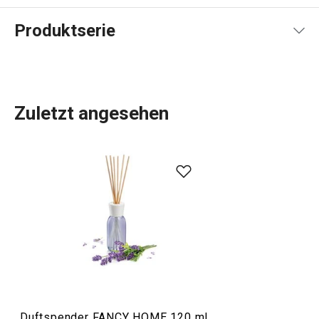
Produktserie
Zuletzt angesehen
Alles, was Sie brauchen, um Ihr
Zuhause
zu einem
schönen und gemütlichen Ort zum Leben zu machen,
finden Sie in der Linie FANCY HOME. Ob es um das
Essen
geht, um die Organisation Ihres Zuhauses mit
Aufbewahrungsboxen
und
Organizern
oder um die
Erleichterung des Bügelns
, Sie sind in der richtigen
Kategorie. Wir haben auch die Düfte für Ihr Zuhause nicht
vergessen:
Duftzerstäuber
,
Duftlampen
und
Nachfüllpackungen.
Duftspender FANCY HOME 120 ml,