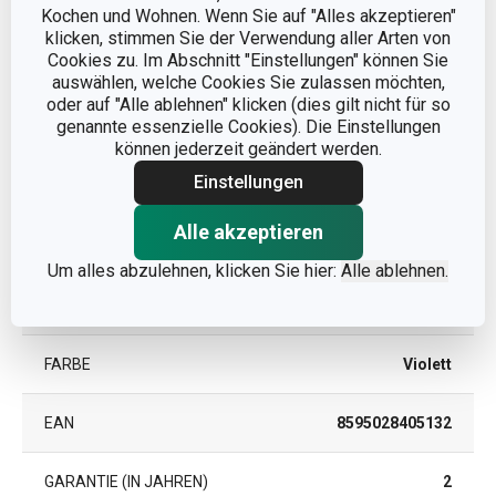
Kochen und Wohnen. Wenn Sie auf "Alles akzeptieren"
klicken, stimmen Sie der Verwendung aller Arten von
Cookies zu. Im Abschnitt "Einstellungen" können Sie
Andere Parameter
auswählen, welche Cookies Sie zulassen möchten,
oder auf "Alle ablehnen" klicken (dies gilt nicht für so
genannte essenzielle Cookies). Die Einstellungen
KATEGORIE
Duftspender
können jederzeit geändert werden.
Einstellungen
MATERIAL
Duft, Glas, Rattanholz
Alle akzeptieren
PRODUKTART
Duftspender
Um alles abzulehnen, klicken Sie hier:
Alle ablehnen.
PRODUKTLINIE
FANCY HOME
FARBE
Violett
EAN
8595028405132
GARANTIE (IN JAHREN)
2