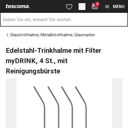
Sie befinden sich auf der Edelstahl-Trinkhalme mit Filter myDRIN
0
Zum Hauptinhalt springen
Zur Navigation springen
Zur Suche springen
MENU
Glasstrohhalme, Metallstrohhalme, Glasmarker
Edelstahl-Trinkhalme mit Filter
myDRINK, 4 St., mit
Reinigungsbürste