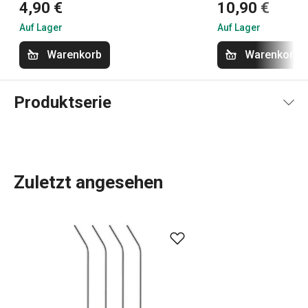
4,90 €
10,90 €
Auf Lager
Auf Lager
Warenkorb
Warenkorb
Produktserie
Zuletzt angesehen
Wassergläser
, doppelwandige Gläser für Tee und Kaffee,
Eiswürfelbereiter
sowie
Getränkeautomaten mit
Kohlensäure
und Filterkessel. Alles, was Sie zum
Servieren von
Getränken
benötigen, haben wir in das
myDRINK-Sortiment aufgenommen. Unsere
Gläser für
alkoholfreie und alkoholische Getränke
haben einen