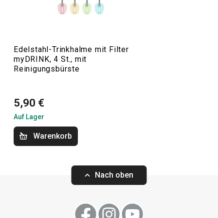
zeitlosen Look und ein einzigartiges Design.
Edelstahl-Trinkhalme mit Filter
Getränke
myDRINK, 4 St., mit
Reinigungsbürste
Küchenutensilien und Gadgets
5,90 €
Outdoor-Aktivitäten
Auf Lager
Warenkorb
Nach oben