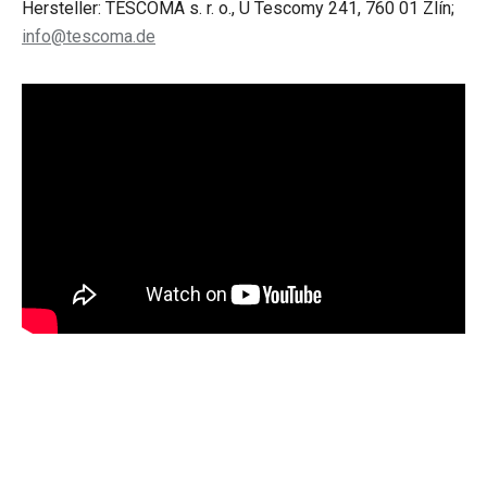
Hersteller: TESCOMA s. r. o., U Tescomy 241, 760 01 Zlín;
info@tescoma.de