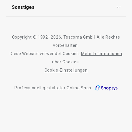
AGB
TESCOMA Club
Sonstiges
Kontaktformular
Design
Garantie
Meilensteine
Wasserverdunster FANCY HOME
Wäschesack FA
Trusted Shops
Rücksendung und Reklamation
Stones 420 ml
Über TESCOMA
Copyright © 1992–2026, Tescoma GmbH Alle Rechte
Qualität
Für Unternehmen
vorbehalten.
Diese Website verwendet Cookies.
Mehr Informationen
Barrierefreiheit
16,90 €
35,90 €
über Cookies.
Auf Lager
Auf Lager
Cookie-Einstellungen
Warenkorb
Farbe wählen
Professionell gestalteter Online Shop
Alle Produkte der Linie FANCY HOME