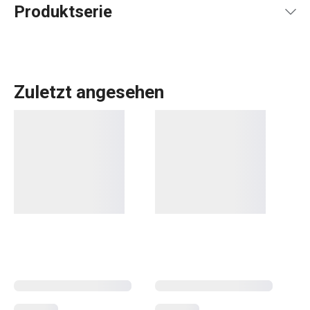
Produktserie
Zuletzt angesehen
Alles, was Sie brauchen, um Ihr
Zuhause
zu einem
schönen und gemütlichen Ort zum Leben zu machen,
finden Sie in der Linie FANCY HOME. Ob es um das
Essen
geht, um die Organisation Ihres Zuhauses mit
Aufbewahrungsboxen
und
Organizern
oder um die
Erleichterung des Bügelns
, Sie sind in der richtigen
Kategorie. Wir haben auch die Düfte für Ihr Zuhause nicht
vergessen:
Duftzerstäuber
,
Duftlampen
und
Nachfüllpackungen.