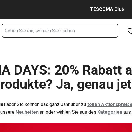
Zum Hauptinhalt springen
Zur Navigation springen
Zur Suche springen
TESCOMA Club
 DAYS: 20% Rabatt a
odukte? Ja, genau jet
det
aber Sie können das ganz Jahr über zu
tollen Aktionspreis
 unsere
Neuheiten
an oder wählen Sie aus den
Kategorien
aus,