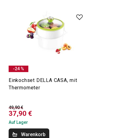
Die Produktpalette von DELLA CASA umfasst eine Reihe
von
Küchenutensilien
, die die Arbeit in der Küche
erleichtern. Dazu gehören Bestseller wie eine
Knödelform
,
ein
Sirup-Kit
und eine gesunde
Müsliriegelform
. Wir haben
erprobte Rezepte und Produktvideos hinzugefügt, um die
Arbeit mit den Geräten zu erleichtern.
-24 %
Küchenutensilien und Gadgets
Einkochset DELLA CASA, mit
Thermometer
Backen
49,90 €
37,90 €
Auf Lager
Warenkorb