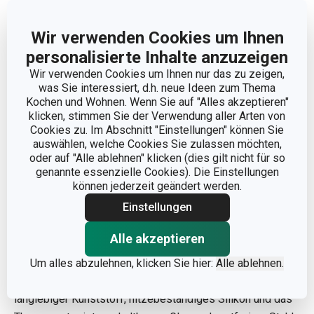
Wir verwenden Cookies um Ihnen
personalisierte Inhalte anzuzeigen
Wir verwenden Cookies um Ihnen nur das zu zeigen,
was Sie interessiert, d.h. neue Ideen zum Thema
Kochen und Wohnen. Wenn Sie auf "Alles akzeptieren"
klicken, stimmen Sie der Verwendung aller Arten von
Cookies zu. Im Abschnitt "Einstellungen" können Sie
auswählen, welche Cookies Sie zulassen möchten,
oder auf "Alle ablehnen" klicken (dies gilt nicht für so
Die optimale Temperatur zum Einmachen
zwischen 80
genannte essenzielle Cookies). Die Einstellungen
und 90 °C
ist auf dem Thermometer mit einem grünen
können jederzeit geändert werden.
Strich deutlich markiert.
Einstellungen
Einmachaufsatz mit Deckel und
Alle akzeptieren
Thermometer
Um alles abzulehnen, klicken Sie hier:
Alle ablehnen.
Die verwendeten Materialien sind hochwertiger,
langlebiger Kunststoff, hitzebeständiges Silikon und das