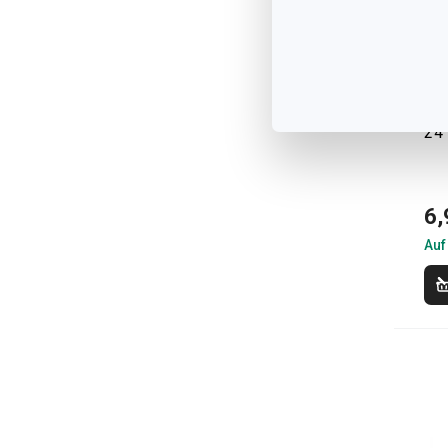
Kü
24 
6,
Auf