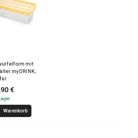
würfelform mit
älter myDRINK,
fel
,90 €
Lager
Warenkorb