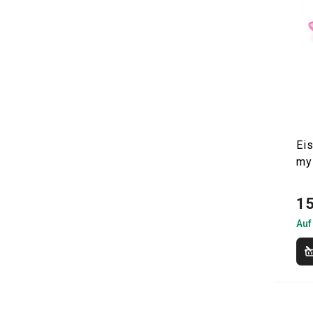
Ei
my
15
Auf