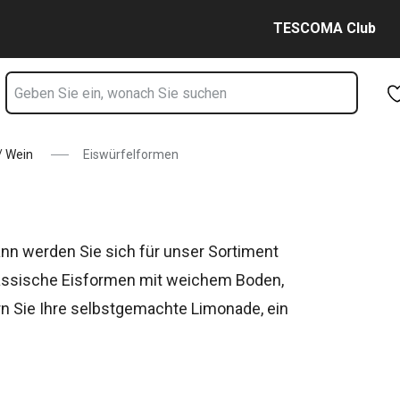
Zum Hauptinhalt springen
Zur Navigation springen
Zur Suche springen
TESCOMA Club
/ Wein
Eiswürfelformen
ann werden Sie sich für unser Sortiment
klassische Eisformen mit weichem Boden,
rn Sie Ihre selbstgemachte Limonade, ein