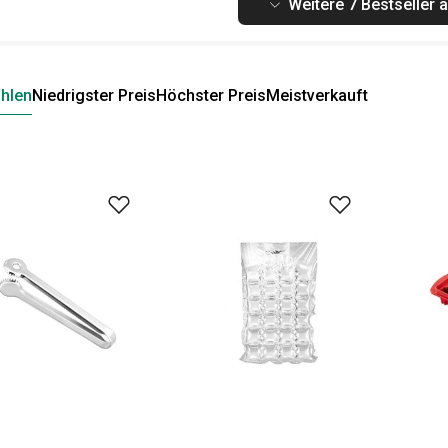
Weitere 7 Bestseller 
hlen
Niedrigster Preis
Höchster Preis
Meistverkauft