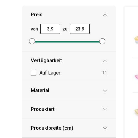
Preis
VON
ZU
Mindestpreisfilter festlegen
Höchstpreisfilter festlegen
Verfügbarkeit
Auf Lager
11
Material
Produktart
Produktbreite (cm)