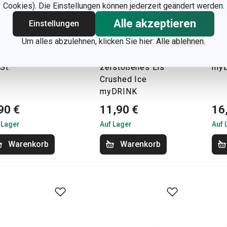
Cookies). Die Einstellungen können jederzeit geändert werden.
Alle akzeptieren
Einstellungen
Um alles abzulehnen, klicken Sie hier:
Alle ablehnen.
hlsteine PRESTO,
Form für
Eis
St.
zerstoßenes Eis
myD
Crushed Ice
myDRINK
90 €
11,90 €
16
 Lager
Auf Lager
Auf 
Warenkorb
Warenkorb