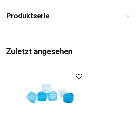
Produktserie
Zuletzt angesehen
Das umfangreiche PRESTO-Sortiment umfasst
grundlegende
praktische Küchenutensilien
. Sie werden
aus hochwertigen Materialien hergestellt und sind
dennoch erschwinglich. In der PRESTO-Linie finden Sie
Schaber
,
Dosenöffner
,
Schöpfkellen
,
Siebe
,
Messer
und
andere Küchengeräte. Die Küchengeräte von PRESTO
erleichtern sowohl erfahrenen als auch unerfahrenen
Köchen die Arbeit.