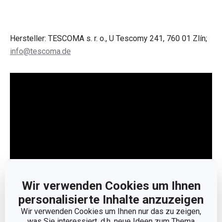
Hersteller: TESCOMA s. r. o., U Tescomy 241, 760 01 Zlín;
info@tescoma.de
Wir verwenden Cookies um Ihnen
personalisierte Inhalte anzuzeigen
Weniger anzeigen
Wir verwenden Cookies um Ihnen nur das zu zeigen,
was Sie interessiert, d.h. neue Ideen zum Thema