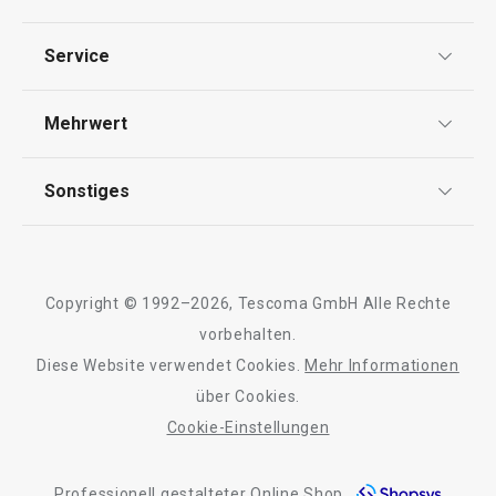
Datenschutz
Essen
Service
Widerrufsrecht
Versand & Zahlung
Mehrwert
Impressum
FAQ
AGB
TESCOMA Club
Sonstiges
Kontaktformular
Design
Garantie
Meilensteine
Trusted Shops
Rücksendung und Reklamation
Über TESCOMA
Copyright © 1992–2026, Tescoma GmbH Alle Rechte
Qualität
Für Unternehmen
vorbehalten.
Neuheiten
Versandkostenfrei
Neuheiten
Diese Website verwendet Cookies.
Mehr Informationen
Barrierefreiheit
Doppelpfanne i-PRESTO ø 26 cm
Schaufel für Sch
über Cookies.
PRESTO
Cookie-Einstellungen
Professionell gestalteter Online Shop