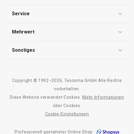
Datenschutz
Service
Widerrufsrecht
Versand & Zahlung
Mehrwert
Impressum
FAQ
AGB
TESCOMA Club
Sonstiges
Kontaktformular
Design
Garantie
Meilensteine
Trusted Shops
Rücksendung und Reklamation
Über TESCOMA
Copyright © 1992–2026, Tescoma GmbH Alle Rechte
Qualität
Für Unternehmen
vorbehalten.
Diese Website verwendet Cookies.
Mehr Informationen
Barrierefreiheit
über Cookies.
Cookie-Einstellungen
Professionell gestalteter Online Shop