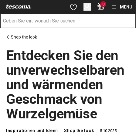
Sie befinden sich auf der Entdecken Sie den unverwechselba
0
Zum Hauptinhalt springen
Zur Navigation springen
Zur Suche springen
MENU
Shop the look
Entdecken Sie den
unverwechselbaren
und wärmenden
Geschmack von
Wurzelgemüse
Inspirationen und Ideen
Shop the look
5.10.2025