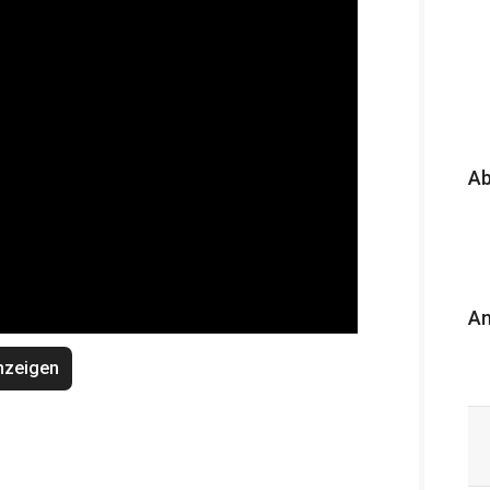
A
An
nzeigen