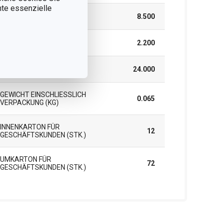
nnte essenzielle
BREITE (CM)
8.500
HÖHE (CM)
2.200
LÄNGE (CM)
24.000
GEWICHT EINSCHLIESSLICH V
0.065
ERPACKUNG (KG)
INNENKARTON FÜR
12
GESCHÄFTSKUNDEN (STK.)
UMKARTON FÜR
72
GESCHÄFTSKUNDEN (STK.)