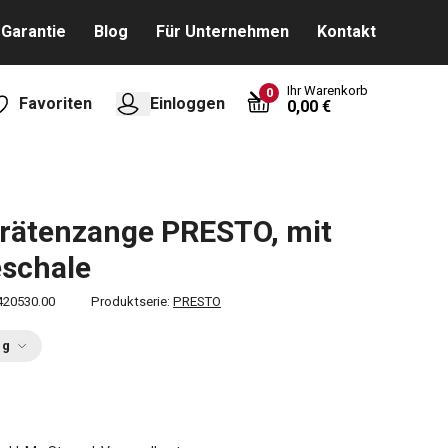
Garantie
Blog
Für Unternehmen
Kontakt
Ihr Warenkorb
0
Favoriten
Einloggen
0,00 €
rätenzange PRESTO, mit
schale
420530.00
Produktserie:
PRESTO
ng