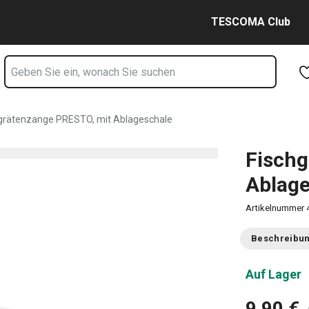
schale Seite
Zum Hauptinhalt springen
Zur Navigation springen
Zur Suche springen
TESCOMA Club
grätenzange PRESTO, mit Ablageschale
Fischg
Ablage
Artikelnummer
Beschreibu
Auf Lager
9,90 €