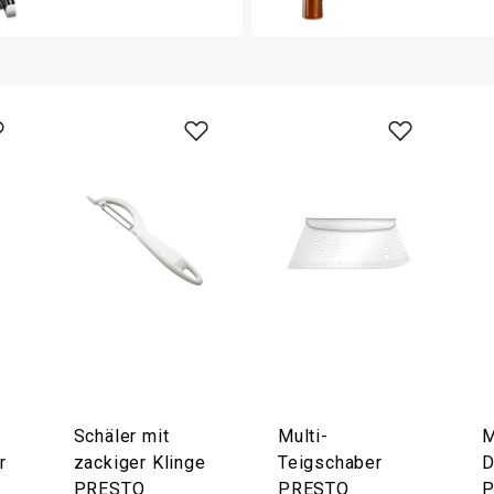
Schäler mit
Multi-
M
r
zackiger Klinge
Teigschaber
D
PRESTO
PRESTO