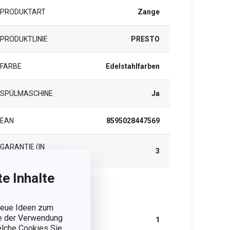
PRODUKTART
Zange
PRODUKTLINIE
PRESTO
FARBE
Edelstahlfarben
SPÜLMASCHINE
Ja
EAN
8595028447569
GARANTIE (IN
3
JAHREN)
e Inhalte
rpackung
 neue Ideen zum
ie der Verwendung
TEILE IM SET
1
welche Cookies Sie