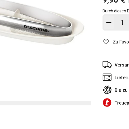
Durch diesen E
In den
Zu Favo
Versan
Liefer
Bis zu
Treue