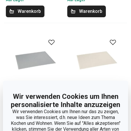
Warenkorb
Warenkorb
Wir verwenden Cookies um Ihnen
personalisierte Inhalte anzuzeigen
Platzset FLAIR STYLE
Platzset FLAIR STYLE
45 x 32 cm, perlmuttweiß
45 x 32 cm, cremefarbig
Wir verwenden Cookies um Ihnen nur das zu zeigen,
was Sie interessiert, d.h. neue Ideen zum Thema
4,90 €
4,90 €
Kochen und Wohnen. Wenn Sie auf "Alles akzeptieren"
klicken, stimmen Sie der Verwendung aller Arten von
Auf Lager
Auf Lager