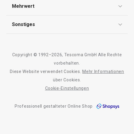
Versand & Zahlung
Mehrwert
Impressum
FAQ
AGB
TESCOMA Club
Sonstiges
Kontaktformular
Design
Garantie
Meilensteine
Trusted Shops
Rücksendung und Reklamation
Über TESCOMA
Copyright © 1992–2026, Tescoma GmbH Alle Rechte
Qualität
Für Unternehmen
vorbehalten.
Diese Website verwendet Cookies.
Mehr Informationen
Barrierefreiheit
über Cookies.
Cookie-Einstellungen
Professionell gestalteter Online Shop