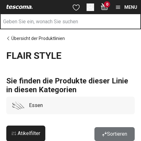
Sie befinden sich auf der FLAIR STYLE Seite
0
Zum Hauptinhalt springen
Zur Navigation springen
Zur Suche springen
MENU
Übersicht der Produktlinien
FLAIR STYLE
Sie finden die Produkte dieser Linie
in diesen Kategorien
Essen
Atikelfilter
Sortieren