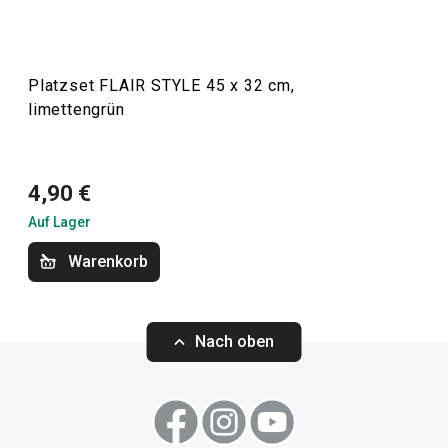
Platzset FLAIR STYLE 45 x 32 cm,
limettengrün
4,90 €
Auf Lager
Platzset FLAIR STYLE
Platzset FLAIR 
45 x 32 cm,schokoladenbraun
pflaumenblau
Warenkorb
4,90 €
4,90 €
Nach oben
Auf Lager
Auf Lager
Warenkorb
Warenkorb