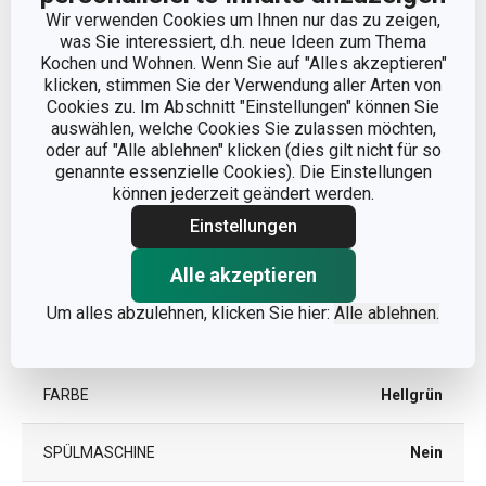
Wir verwenden Cookies um Ihnen nur das zu zeigen,
PRODUKTLÄNGE (CM)
45
was Sie interessiert, d.h. neue Ideen zum Thema
Kochen und Wohnen. Wenn Sie auf "Alles akzeptieren"
klicken, stimmen Sie der Verwendung aller Arten von
Andere Parameter
Cookies zu. Im Abschnitt "Einstellungen" können Sie
auswählen, welche Cookies Sie zulassen möchten,
oder auf "Alle ablehnen" klicken (dies gilt nicht für so
KATEGORIE
Platzdeckchen
genannte essenzielle Cookies). Die Einstellungen
können jederzeit geändert werden.
MATERIAL
Synthetischer Stoff
Einstellungen
Alle akzeptieren
PRODUKTART
Tischset / Platzset
Um alles abzulehnen, klicken Sie hier:
Alle ablehnen.
PRODUKTLINIE
FLAIR STYLE
FARBE
Hellgrün
SPÜLMASCHINE
Nein