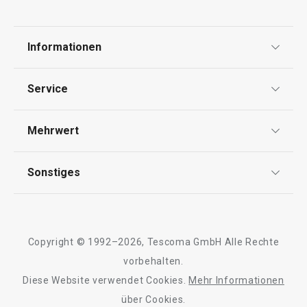
Alle Produkte der Linie FLAIR STYLE
Informationen
Datenschutz
Service
Widerrufsrecht
Versand & Zahlung
Mehrwert
Impressum
FAQ
AGB
TESCOMA Club
Sonstiges
Kontaktformular
Design
Garantie
Meilensteine
Trusted Shops
Rücksendung und Reklamation
Über TESCOMA
Copyright © 1992–2026, Tescoma GmbH Alle Rechte
Qualität
Für Unternehmen
vorbehalten.
Diese Website verwendet Cookies.
Mehr Informationen
Barrierefreiheit
über Cookies.