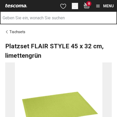
Sie befinden sich auf der Platzset FLAIR STYLE 45x32 cm, limet
0
Zum Hauptinhalt springen
Zur Navigation springen
Zur Suche springen
MENU
Tischsets
Platzset FLAIR STYLE 45 x 32 cm,
limettengrün