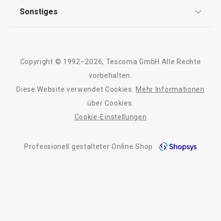
AGB
TESCOMA Club
Sonstiges
Kontaktformular
Design
Garantie
Meilensteine
Trusted Shops
Rücksendung und Reklamation
Über TESCOMA
Copyright © 1992–2026, Tescoma GmbH Alle Rechte
Qualität
Für Unternehmen
vorbehalten.
Neuheiten
Versandkostenfrei
Neuheiten
Diese Website verwendet Cookies.
Mehr Informationen
Barrierefreiheit
Doppelpfanne i-PRESTO ø 26 cm
Schaufel für Sch
über Cookies.
PRESTO
Cookie-Einstellungen
Professionell gestalteter Online Shop
49,90 €
5,90 €
Auf Lager
Auf Lager
Warenkorb
Warenkorb