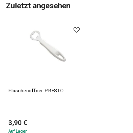
Zuletzt angesehen
Das umfangreiche PRESTO-Sortiment umfasst
grundlegende
praktische Küchenutensilien
. Sie werden
aus hochwertigen Materialien hergestellt und sind
dennoch erschwinglich. In der PRESTO-Linie finden Sie
Schaber
,
Dosenöffner
,
Schöpfkellen
,
Siebe
,
Messer
und
andere Küchengeräte. Die Küchengeräte von PRESTO
erleichtern sowohl erfahrenen als auch unerfahrenen
Köchen die Arbeit.
Flaschenöffner PRESTO
Kochen
Küchenutensilien und Gadgets
3,90 €
Auf Lager