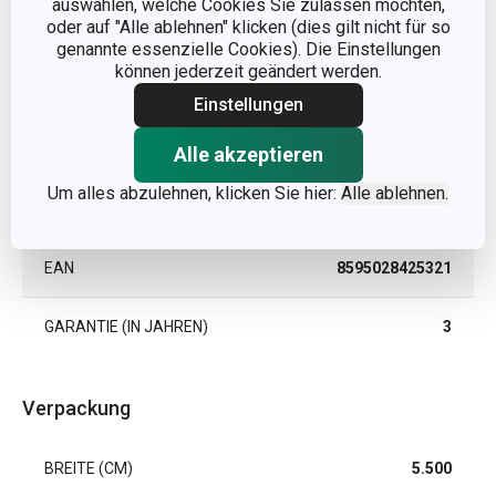
auswählen, welche Cookies Sie zulassen möchten,
oder auf "Alle ablehnen" klicken (dies gilt nicht für so
MATERIAL
Rostfreier Edelstahl
genannte essenzielle Cookies). Die Einstellungen
können jederzeit geändert werden.
PRODUKTART
Dosenöffner
Einstellungen
PRODUKTLINIE
PRESTO
Alle akzeptieren
Um alles abzulehnen, klicken Sie hier:
Alle ablehnen.
FARBE
Weiß
EAN
8595028425321
GARANTIE (IN JAHREN)
3
Verpackung
BREITE (CM)
5.500