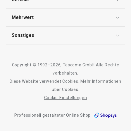
Widerrufsrecht
Versand & Zahlung
17,90 €
17,90 €
Mehrwert
Impressum
Auf Lager
Auf Lager
FAQ
AGB
TESCOMA Club
Sonstiges
Warenkorb
Warenkorb
Kontaktformular
Design
Garantie
Meilensteine
Trusted Shops
Rücksendung und Reklamation
Über TESCOMA
Copyright © 1992–2026, Tescoma GmbH Alle Rechte
Alle Produkte der Linie PAPU PAPI
Qualität
Für Unternehmen
vorbehalten.
Diese Website verwendet Cookies.
Mehr Informationen
Barrierefreiheit
über Cookies.
Cookie-Einstellungen
Professionell gestalteter Online Shop