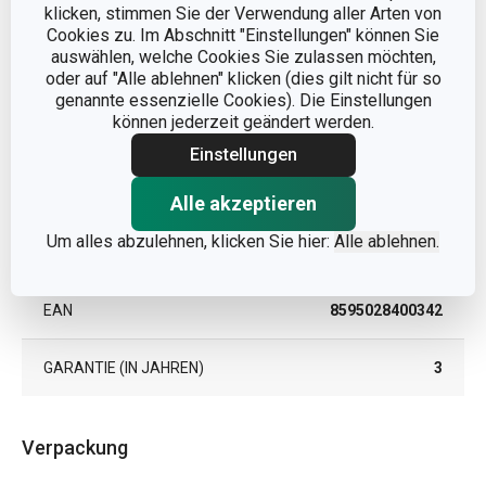
klicken, stimmen Sie der Verwendung aller Arten von
Andere Parameter
Cookies zu. Im Abschnitt "Einstellungen" können Sie
auswählen, welche Cookies Sie zulassen möchten,
oder auf "Alle ablehnen" klicken (dies gilt nicht für so
KATEGORIE
Baby- und Kinderbedarf
genannte essenzielle Cookies). Die Einstellungen
können jederzeit geändert werden.
MATERIAL
Unbedenkliches Silikon
Einstellungen
PRODUKTART
Flaschensauger
Alle akzeptieren
Um alles abzulehnen, klicken Sie hier:
Alle ablehnen.
PRODUKTLINIE
PAPU PAPI
EAN
8595028400342
GARANTIE (IN JAHREN)
3
Verpackung