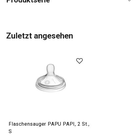
Produktserie
Zuletzt angesehen
Das beliebte PAPU PAPI Sortiment
für Babies und
Kleinkinder
enthält
Flaschen
, Schnuller,
Kinderdosen
,
Milchpulverbehälter und Behälter für Babynahrung. Das
originelle Design mit einem Hirsch- und Elefantenmotiv in
Rosa und Blau wird Eltern und Babys gleichermaßen
begeistern. Diese Produkte sind gesundheitlich
unbedenklich und werden mit der einzigartigen nanoCARE-
Technologie hergestellt, die den höchsten Anforderungen
an die Pflege der Kleinen gerecht wird.
Flaschensauger PAPU PAPI, 2 St.,
S