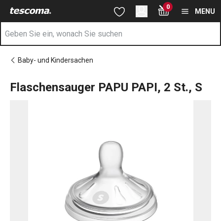
Sie befinden sich auf der Flaschensauger PAPU PAPI, 2 St., S Se
0
Zum Hauptinhalt springen
Zur Navigation springen
Zur Suche springen
MENU
Baby- und Kindersachen
Flaschensauger PAPU PAPI, 2 St., S