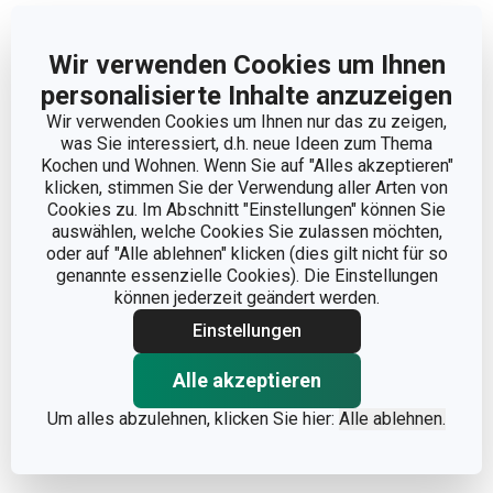
Abmessungen
Wir verwenden Cookies um Ihnen
personalisierte Inhalte anzuzeigen
PRODUKTBREITE (CM)
8
Wir verwenden Cookies um Ihnen nur das zu zeigen,
was Sie interessiert, d.h. neue Ideen zum Thema
Kochen und Wohnen. Wenn Sie auf "Alles akzeptieren"
PRODUKTHÖHE (CM)
1
klicken, stimmen Sie der Verwendung aller Arten von
Cookies zu. Im Abschnitt "Einstellungen" können Sie
PRODUKTLÄNGE (CM)
26
auswählen, welche Cookies Sie zulassen möchten,
oder auf "Alle ablehnen" klicken (dies gilt nicht für so
genannte essenzielle Cookies). Die Einstellungen
können jederzeit geändert werden.
Andere Parameter
Einstellungen
FÜR DEN KÜHLSCHRANK
Ja
Alle akzeptieren
GEEIGNET
Um alles abzulehnen, klicken Sie hier:
Alle ablehnen.
KATEGORIE
Schokoladenform