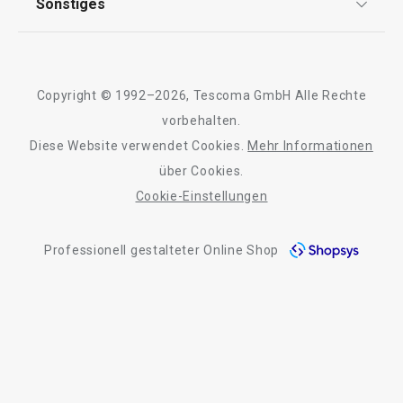
Sonstiges
Kontaktformular
Design
Garantie
Meilensteine
Trusted Shops
Rücksendung und Reklamation
Über TESCOMA
Copyright © 1992–2026, Tescoma GmbH Alle Rechte
Qualität
Für Unternehmen
vorbehalten.
Diese Website verwendet Cookies.
Mehr Informationen
Barrierefreiheit
über Cookies.
Cookie-Einstellungen
Professionell gestalteter Online Shop