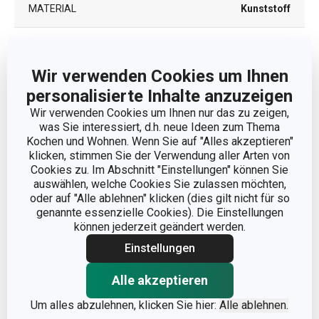
MATERIAL
Kunststoff
PRODUKTART
Bürste
Wir verwenden Cookies um Ihnen
PRODUKTLINIE
CLEAN KIT
personalisierte Inhalte anzuzeigen
Wir verwenden Cookies um Ihnen nur das zu zeigen,
EAN
8592973125313
was Sie interessiert, d.h. neue Ideen zum Thema
Kochen und Wohnen. Wenn Sie auf "Alles akzeptieren"
klicken, stimmen Sie der Verwendung aller Arten von
GARANTIE (IN
2
Cookies zu. Im Abschnitt "Einstellungen" können Sie
JAHREN)
auswählen, welche Cookies Sie zulassen möchten,
oder auf "Alle ablehnen" klicken (dies gilt nicht für so
genannte essenzielle Cookies). Die Einstellungen
Verpackung
können jederzeit geändert werden.
Einstellungen
BREITE (CM)
7.000
Alle akzeptieren
HÖHE (CM)
1.400
Um alles abzulehnen, klicken Sie hier:
Alle ablehnen.