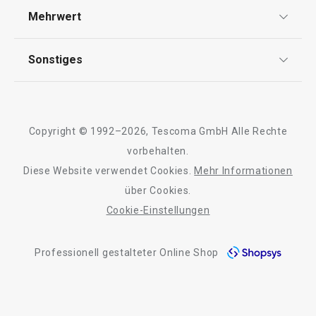
Versand & Zahlung
Mehrwert
Impressum
Warenkorb
Warenkorb
FAQ
AGB
TESCOMA Club
Sonstiges
Kontaktformular
Design
Garantie
Meilensteine
Alle Produkte der Linie CLEAN KIT
Trusted Shops
Rücksendung und Reklamation
Über TESCOMA
Copyright © 1992–2026, Tescoma GmbH Alle Rechte
Qualität
Für Unternehmen
vorbehalten.
Diese Website verwendet Cookies.
Mehr Informationen
Barrierefreiheit
über Cookies.
Cookie-Einstellungen
Professionell gestalteter Online Shop