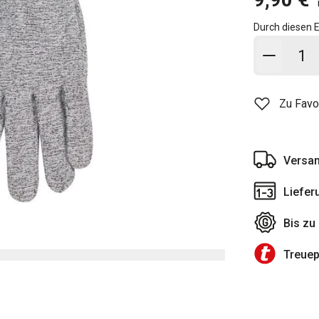
Durch diesen E
In den
Zu Favo
Versan
Liefer
Bis zu
Treue