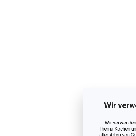
Wir verw
Wir verwenden 
Thema Kochen und
aller Arten von C