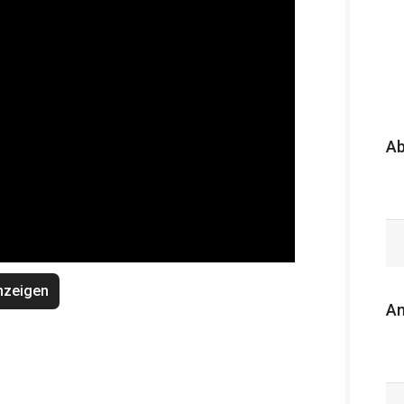
A
nzeigen
An