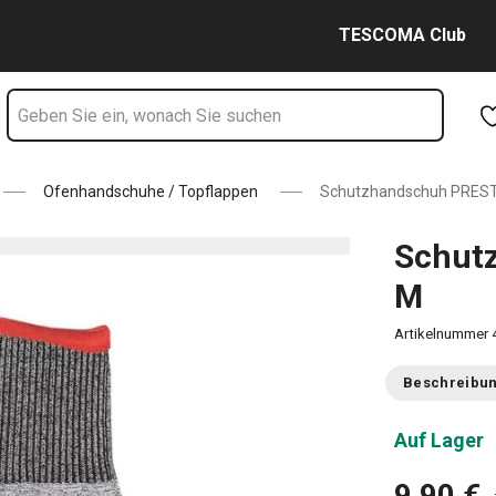
ite
Zum Hauptinhalt springen
Zur Navigation springen
Zur Suche springen
TESCOMA Club
Ofenhandschuhe / Topflappen
Schutzhandschuh PREST
Schut
M
Artikelnummer
Beschreibu
Auf Lager
9,90 €