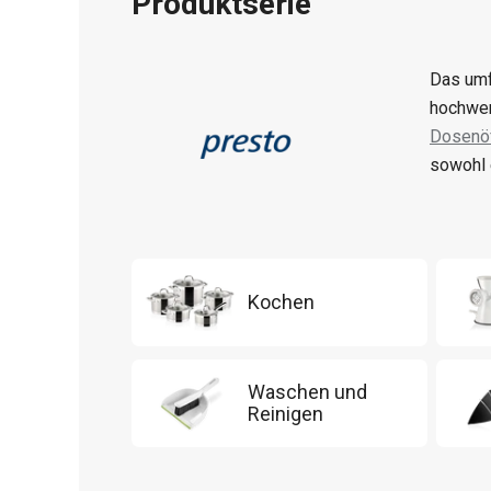
Produktserie
Das umf
hochwer
Dosenöf
sowohl 
Kochen
Waschen und
Reinigen