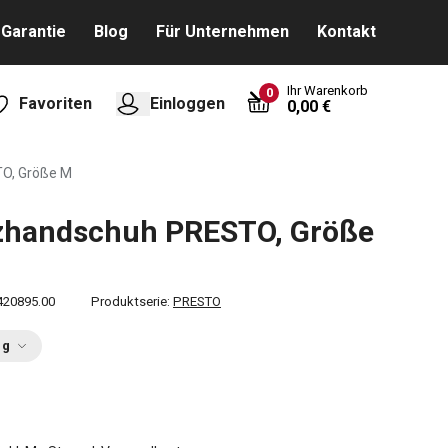
Garantie
Blog
Für Unternehmen
Kontakt
Ihr Warenkorb
0
Favoriten
Einloggen
0,00 €
O, Größe M
zhandschuh PRESTO, Größe
420895.00
Produktserie:
PRESTO
ng