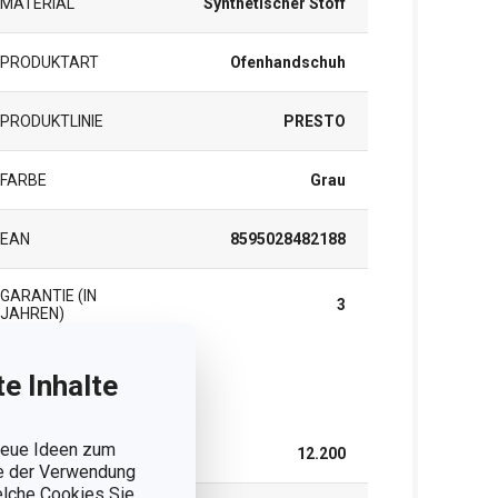
MATERIAL
Synthetischer Stoff
PRODUKTART
Ofenhandschuh
PRODUKTLINIE
PRESTO
FARBE
Grau
EAN
8595028482188
GARANTIE (IN
3
JAHREN)
e Inhalte
rpackung
 neue Ideen zum
BREITE (CM)
12.200
ie der Verwendung
welche Cookies Sie