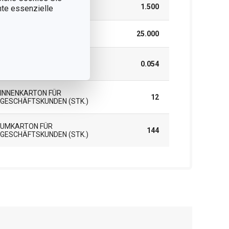
HÖHE (CM)
1.500
nnte essenzielle
LÄNGE (CM)
25.000
GEWICHT EINSCHLIESSLICH V
0.054
ERPACKUNG (KG)
INNENKARTON FÜR
12
GESCHÄFTSKUNDEN (STK.)
UMKARTON FÜR
144
GESCHÄFTSKUNDEN (STK.)