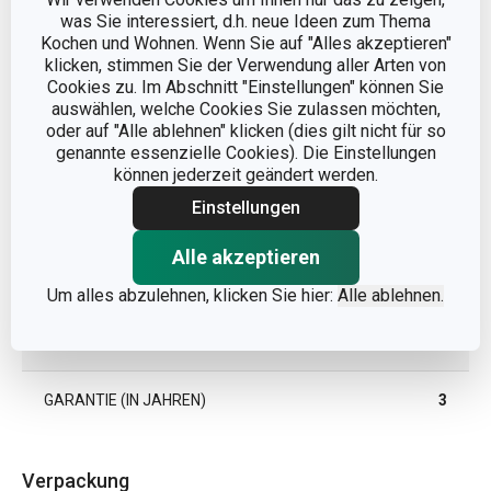
was Sie interessiert, d.h. neue Ideen zum Thema
Kochen und Wohnen. Wenn Sie auf "Alles akzeptieren"
KATEGORIE
Deckel
klicken, stimmen Sie der Verwendung aller Arten von
Cookies zu. Im Abschnitt "Einstellungen" können Sie
auswählen, welche Cookies Sie zulassen möchten,
MATERIAL
Kunststoff, Glas
oder auf "Alle ablehnen" klicken (dies gilt nicht für so
genannte essenzielle Cookies). Die Einstellungen
PRODUKTART
Deckel
können jederzeit geändert werden.
Einstellungen
PRODUKTLINIE
UNICOVER
Alle akzeptieren
SPÜLMASCHINE
Ja
Um alles abzulehnen, klicken Sie hier:
Alle ablehnen.
EAN
8595028433272
GARANTIE (IN JAHREN)
3
Verpackung