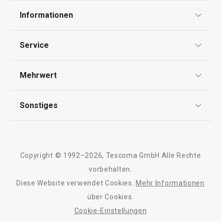
Informationen
16,90 €
14,90 €
Datenschutz
Auf Lager
Auf Lager
Service
Widerrufsrecht
Warenkorb
Warenkorb
Versand & Zahlung
Mehrwert
Impressum
FAQ
AGB
TESCOMA Club
Sonstiges
Kontaktformular
Alle Produkte der Linie UNICOVER
Design
Garantie
Meilensteine
Trusted Shops
Rücksendung und Reklamation
Über TESCOMA
Copyright © 1992–2026, Tescoma GmbH Alle Rechte
Qualität
Für Unternehmen
vorbehalten.
Diese Website verwendet Cookies.
Mehr Informationen
Barrierefreiheit
über Cookies.
Cookie-Einstellungen