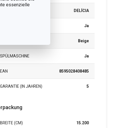
nnte essenzielle
PRODUKTLINIE
DELÍCIA
TIEFKÜHLGEEIGNET
Ja
FARBE
Beige
SPÜLMASCHINE
Ja
EAN
8595028408485
GARANTIE (IN JAHREN)
5
rpackung
BREITE (CM)
15.200