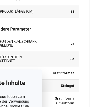
PRODUKTLÄNGE (CM)
22
dere Parameter
FÜR DEN KÜHLSCHRANK
Ja
GEEIGNET
FÜR DEN OFEN
Ja
GEEIGNET
KATEGORIE
Gratinformen
e Inhalte
MATERIAL
Steingut
 neue Ideen zum
Gratinform /
PRODUKTART
ie der Verwendung
Auflaufform
welche Cookies Sie