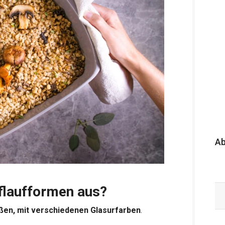
A
flaufformen aus?
ößen, mit verschiedenen Glasurfarben
.