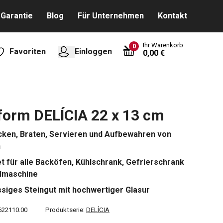
Garantie
Blog
Für Unternehmen
Kontakt
Ihr Warenkorb
0
Favoriten
Einloggen
0,00 €
form DELÍCIA 22 x 13 cm
ken, Braten, Servieren und Aufbewahren von
n
t für alle Backöfen, Kühlschrank, Gefrierschrank
lmaschine
ssiges Steingut mit hochwertiger Glasur
622110.00
Produktserie:
DELÍCIA