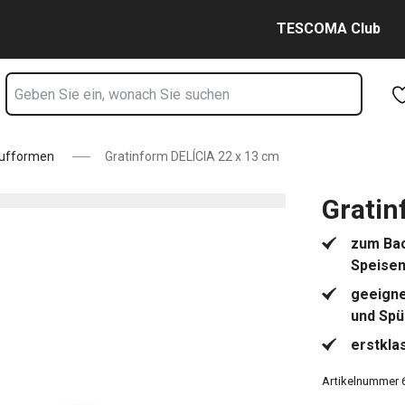
Zum Hauptinhalt springen
Zur Navigation springen
Zur Suche springen
TESCOMA Club
aufformen
Gratinform DELÍCIA 22 x 13 cm
Gratin
zum Bac
Speise
geeigne
und Spü
erstkla
Artikelnummer