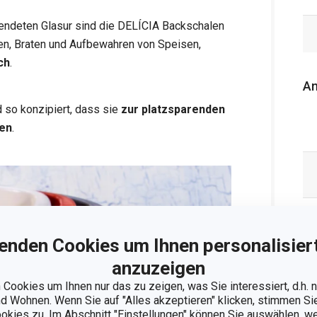
wendeten Glasur sind die DELÍCIA Backschalen
ken, Braten und Aufbewahren von Speisen,
ch
.
An
 so konzipiert, dass sie
zur platzsparenden
nen
.
enden Cookies um Ihnen personalisiert
anzuzeigen
Cookies um Ihnen nur das zu zeigen, was Sie interessiert, d.h.
 Wohnen. Wenn Sie auf "Alles akzeptieren" klicken, stimmen S
ookies zu. Im Abschnitt "Einstellungen" können Sie auswählen, 