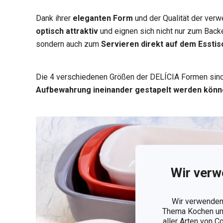
Dank ihrer
eleganten Form
und der Qualität der ver
optisch attraktiv
und eignen sich nicht nur zum Bac
sondern auch zum
Servieren direkt auf dem Esstis
Die 4 verschiedenen Größen der DELÍCIA Formen sind
Aufbewahrung ineinander gestapelt werden kön
Wir verw
Wir verwenden 
Thema Kochen und
aller Arten von C