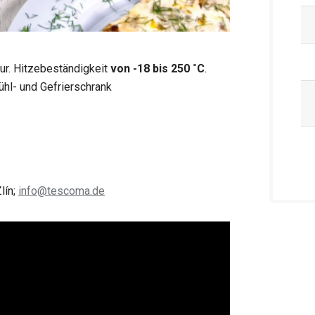
ur. Hitzebeständigkeit
von -18 bis 250 ˚C
.
Kühl- und Gefrierschrank
lín;
info@tescoma.de