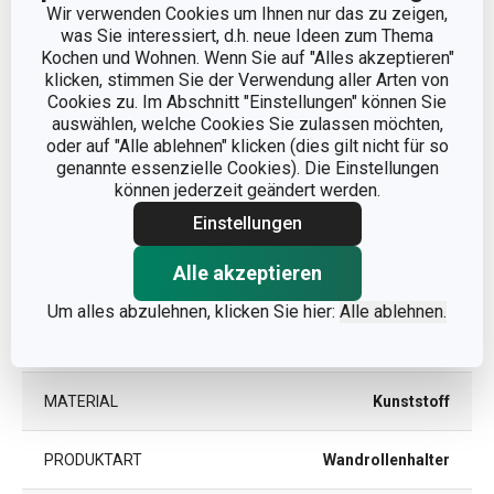
Wir verwenden Cookies um Ihnen nur das zu zeigen,
Abmessungen
was Sie interessiert, d.h. neue Ideen zum Thema
Kochen und Wohnen. Wenn Sie auf "Alles akzeptieren"
klicken, stimmen Sie der Verwendung aller Arten von
PRODUKTBREITE (CM)
9.6
Cookies zu. Im Abschnitt "Einstellungen" können Sie
auswählen, welche Cookies Sie zulassen möchten,
PRODUKTHÖHE (CM)
26.5
oder auf "Alle ablehnen" klicken (dies gilt nicht für so
genannte essenzielle Cookies). Die Einstellungen
können jederzeit geändert werden.
PRODUKTLÄNGE (CM)
12
Einstellungen
Alle akzeptieren
Andere Parameter
Um alles abzulehnen, klicken Sie hier:
Alle ablehnen.
KATEGORIE
Küchenorganisation
MATERIAL
Kunststoff
PRODUKTART
Wandrollenhalter