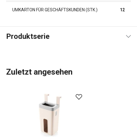
UMKARTON FÜR GESCHÄFTSKUNDEN (STK.)
12
Produktserie
Zuletzt angesehen
Unauffällige, aber sehr nützliche Küchenhelfer, die Sie vor
allem in Schränken und Schubladen finden werden. Das
sind die Produkte der Produktlinie FlexiSPACE. Dabei
handelt es sich um eine große Auswahl an
Schubladenablagen
zur Aufbewahrung von
Küchenutensilien, Teller- und Deckelablagen, Hängehalter
zur Aufbewahrung von Küchenutensilien. Ebenfalls in