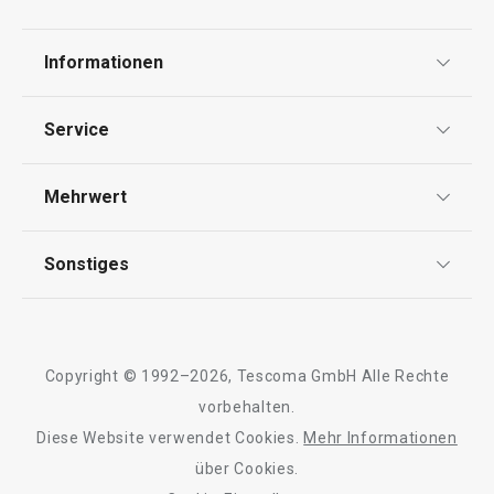
Informationen
Datenschutz
Service
Besteckeinsatz FlexiSPACE
Schubladeneinsa
Widerrufsrecht
370 x 222 mm
370 x 74 mm
Versand & Zahlung
Mehrwert
Impressum
FAQ
AGB
TESCOMA Club
Sonstiges
19,90 €
Kontaktformular
11,90 €
Design
Auf Lager
Auf Lager
Garantie
Meilensteine
Trusted Shops
Warenkorb
Warenkorb
Rücksendung und Reklamation
Über TESCOMA
Copyright © 1992–2026, Tescoma GmbH Alle Rechte
Qualität
Für Unternehmen
vorbehalten.
Diese Website verwendet Cookies.
Mehr Informationen
Barrierefreiheit
Alle Produkte der Linie FlexiSPACE
über Cookies.