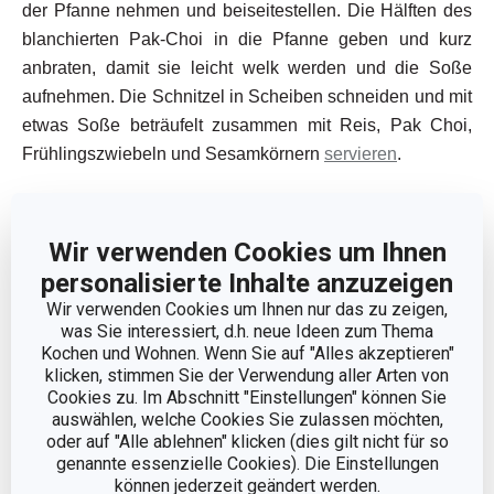
der Pfanne nehmen und beiseitestellen. Die Hälften des
blanchierten Pak-Choi in die Pfanne geben und kurz
anbraten, damit sie leicht welk werden und die Soße
aufnehmen. Die Schnitzel in Scheiben schneiden und mit
etwas Soße beträufelt zusammen mit Reis, Pak Choi,
Frühlingszwiebeln und Sesamkörnern
servieren
.
UNSER TIPP
: Teriyaki-Soße ist auch im Handel
erhältlich.
Wir verwenden Cookies um Ihnen
personalisierte Inhalte anzuzeigen
Wir verwenden Cookies um Ihnen nur das zu zeigen,
Was Ihnen bei der Zubereitung des
was Sie interessiert, d.h. neue Ideen zum Thema
Rezepts hilft:
Kochen und Wohnen. Wenn Sie auf "Alles akzeptieren"
klicken, stimmen Sie der Verwendung aller Arten von
Cookies zu. Im Abschnitt "Einstellungen" können Sie
auswählen, welche Cookies Sie zulassen möchten,
oder auf "Alle ablehnen" klicken (dies gilt nicht für so
genannte essenzielle Cookies). Die Einstellungen
können jederzeit geändert werden.