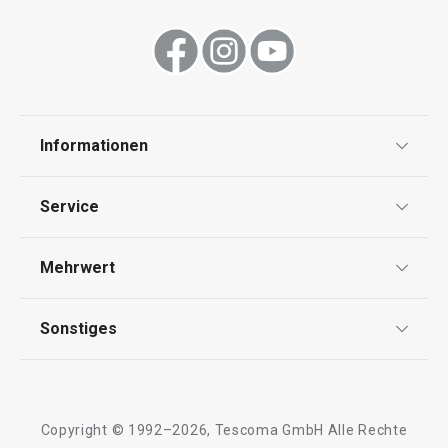
Informationen
Datenschutz
Service
Widerrufsrecht
Versand & Zahlung
Mehrwert
Impressum
FAQ
AGB
TESCOMA Club
Sonstiges
Kontaktformular
Design
Garantie
Meilensteine
Trusted Shops
Rücksendung und Reklamation
Über TESCOMA
Copyright © 1992–2026, Tescoma GmbH Alle Rechte
Qualität