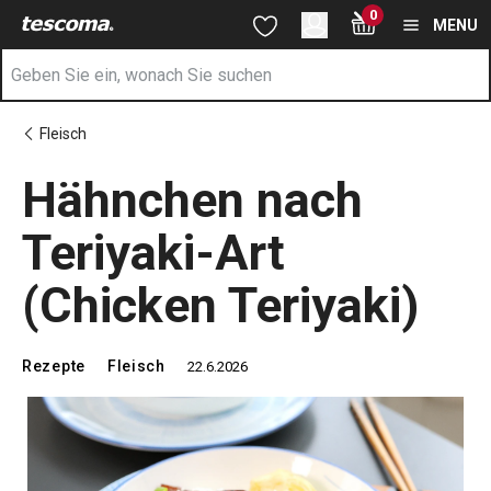
Sie befinden sich auf der Hähnchen nach Teriyaki-Art (Chicken Te
0
Zum Hauptinhalt springen
Zur Navigation springen
Zur Suche springen
MENU
Fleisch
Hähnchen nach
Teriyaki-Art
(Chicken Teriyaki)
Rezepte
Fleisch
22.6.2026