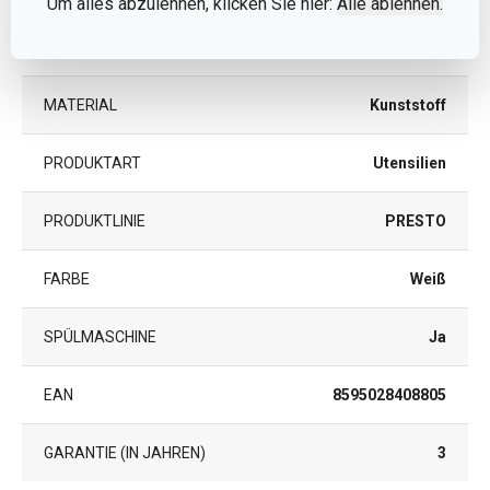
Um alles abzulehnen, klicken Sie hier:
Alle ablehnen.
KATEGORIE
Küchenhelfer
MATERIAL
Kunststoff
PRODUKTART
Utensilien
PRODUKTLINIE
PRESTO
FARBE
Weiß
SPÜLMASCHINE
Ja
EAN
8595028408805
GARANTIE (IN JAHREN)
3