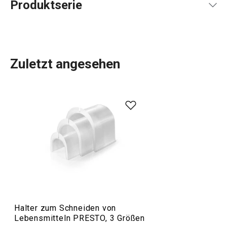
Produktserie
Zuletzt angesehen
Das umfangreiche PRESTO-Sortiment umfasst
grundlegende
praktische Küchenutensilien
. Sie werden
aus hochwertigen Materialien hergestellt und sind
dennoch erschwinglich. In der PRESTO-Linie finden Sie
Schaber
,
Dosenöffner
,
Schöpfkellen
,
Siebe
,
Messer
und
andere Küchengeräte. Die Küchengeräte von PRESTO
erleichtern sowohl erfahrenen als auch unerfahrenen
Köchen die Arbeit.
Halter zum Schneiden von
Lebensmitteln PRESTO, 3 Größen
Kochen