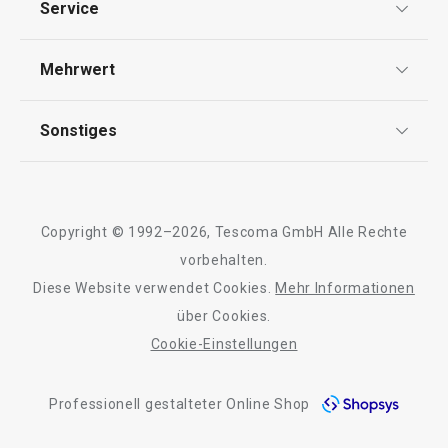
Service
Widerrufsrecht
Versand & Zahlung
Mehrwert
Impressum
FAQ
AGB
TESCOMA Club
Sonstiges
Kontaktformular
Design
Garantie
Meilensteine
Trusted Shops
Rücksendung und Reklamation
Über TESCOMA
Copyright © 1992–2026, Tescoma GmbH Alle Rechte
Qualität
Für Unternehmen
vorbehalten.
Neuheiten
Versandkostenfrei
Neuheiten
Diese Website verwendet Cookies.
Mehr Informationen
Barrierefreiheit
Doppelpfanne i-PRESTO ø 26 cm
Schaufel für Sch
über Cookies.
PRESTO
Cookie-Einstellungen
Professionell gestalteter Online Shop
49,90 €
5,90 €