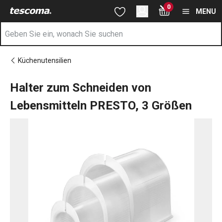
Sie befinden sich auf der Halter zum Schneiden von Lebensmitt
0
Zum Hauptinhalt springen
Zur Navigation springen
Zur Suche springen
MENU
Küchenutensilien
Halter zum Schneiden von
Lebensmitteln PRESTO, 3 Größen