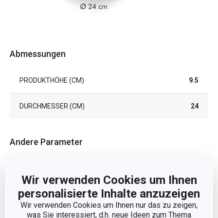
Abmessungen
PRODUKTHÖHE (CM)
9.5
DURCHMESSER (CM)
24
Andere Parameter
FÜR DEN OFEN
Ja
GEEIGNET
Wir verwenden Cookies um Ihnen
personalisierte Inhalte anzuzeigen
KATEGORIE
Backformen
Wir verwenden Cookies um Ihnen nur das zu zeigen,
was Sie interessiert, d.h. neue Ideen zum Thema