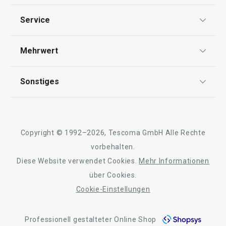
Datenschutz
Service
Widerrufsrecht
Versand & Zahlung
Mehrwert
Impressum
FAQ
AGB
TESCOMA Club
Sonstiges
Kontaktformular
Design
Garantie
Meilensteine
Trusted Shops
Rücksendung und Reklamation
Über TESCOMA
Neuheiten
Copyright © 1992–2026, Tescoma GmbH Alle Rechte
Qualität
Für Unternehmen
Kühl-Kuchentran
vorbehalten.
Set für halbgetauchte Kekse
Servierbrett mit
DELÍCIA
Diese Website verwendet Cookies.
Mehr Informationen
Barrierefreiheit
ø 34 cm
über Cookies.
Cookie-Einstellungen
11,90 €
27,90 €
Auf Lager
Auf Lager
Professionell gestalteter Online Shop