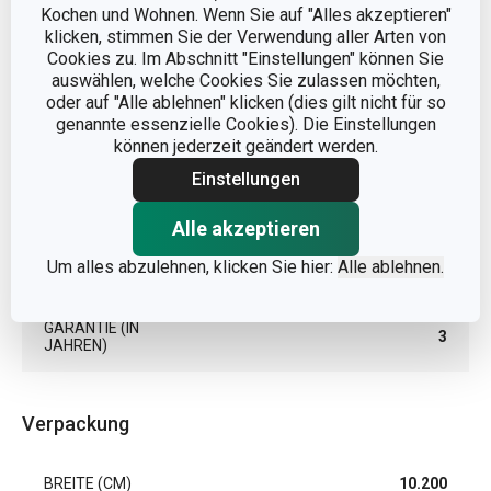
Kochen und Wohnen. Wenn Sie auf "Alles akzeptieren"
MATERIAL
Metall, Antihaftbeschichtung
klicken, stimmen Sie der Verwendung aller Arten von
Cookies zu. Im Abschnitt "Einstellungen" können Sie
Gugelhupfform /
auswählen, welche Cookies Sie zulassen möchten,
PRODUKTART
Napfkuchenform
oder auf "Alle ablehnen" klicken (dies gilt nicht für so
genannte essenzielle Cookies). Die Einstellungen
können jederzeit geändert werden.
PRODUKTLINIE
DELÍCIA
Einstellungen
SPÜLMASCHINE
Ja
Alle akzeptieren
Um alles abzulehnen, klicken Sie hier:
Alle ablehnen.
EAN
8595028405842
GARANTIE (IN
3
JAHREN)
Verpackung
BREITE (CM)
10.200