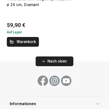
ø 24 cm, Diamant
ein neues Rezept aus unserem
Blog
aus.
59,90 €
Backen
Auf Lager
Essen
Warenkorb
Küchenutensilien und Gadgets
Nach oben
Kochen
Schneiden
Informationen
Haushalt