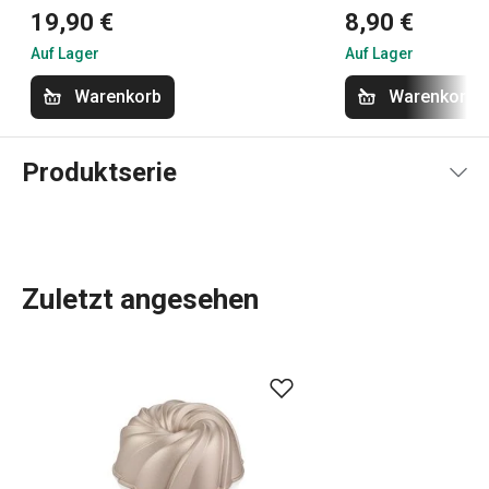
19,90 €
8,90 €
Auf Lager
Auf Lager
Warenkorb
Warenkorb
Produktserie
Zuletzt angesehen
Küchenutensilien
, die Ihnen jeden Tag die Arbeit
erleichtern? In der DELÍCIA-Produktpalette ist für jeden,
der backt, etwas dabei:
Backbleche
in verschiedenen
Größen,
Backformen
in allen Formen, Größen und
Materialien,
Kuchenformen
, Torten- und
Brotformen
und