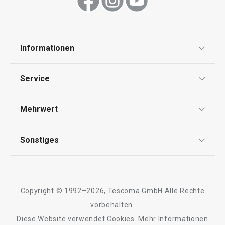
Schneiden
Informationen
Haushalt
Datenschutz
Service
Widerrufsrecht
Versand & Zahlung
Mehrwert
Impressum
FAQ
AGB
TESCOMA Club
Sonstiges
Kontaktformular
Design
Garantie
Meilensteine
Trusted Shops
Rücksendung und Reklamation
Über TESCOMA
Neuheiten
Copyright © 1992–2026, Tescoma GmbH Alle Rechte
Qualität
Für Unternehmen
Kühl-Kuchentran
vorbehalten.
Set für halbgetauchte Kekse
Servierbrett mit
DELÍCIA
Diese Website verwendet Cookies.
Mehr Informationen
Barrierefreiheit