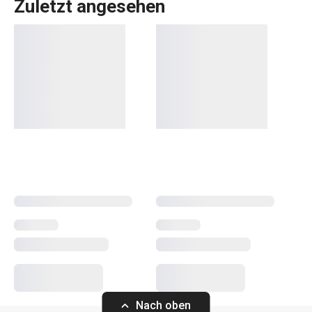
Zuletzt angesehen
Das FAMILY COLORI-Sortiment umfasst hochwertige
Thermoskannen
aus Kunststoff für die Aufbewahrung und
den
Transport von heißen und kalten Speisen
. Diese
Produkte fallen besonders durch ihre leuchtenden Farben
auf. Die Thermoskannen sind aus strapazierfähigem
Kunststoff mit einer hochwertigen wärmeisolierenden
Einlage und Silikondichtung. Sie sind ein perfekter Helfer
für zu Hause und unterwegs, kurz gesagt, wann immer Sie
sie brauchen.
Nach oben