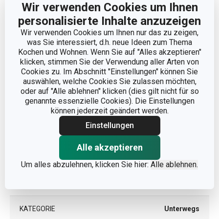
Wir verwenden Cookies um Ihnen
Abmessungen
personalisierte Inhalte anzuzeigen
Wir verwenden Cookies um Ihnen nur das zu zeigen,
was Sie interessiert, d.h. neue Ideen zum Thema
PRODUKTHÖHE (CM)
28
Kochen und Wohnen. Wenn Sie auf "Alles akzeptieren"
klicken, stimmen Sie der Verwendung aller Arten von
VOLUMEN (L)
0.75
Cookies zu. Im Abschnitt "Einstellungen" können Sie
auswählen, welche Cookies Sie zulassen möchten,
oder auf "Alle ablehnen" klicken (dies gilt nicht für so
PRODUKTLÄNGE (CM)
13
genannte essenzielle Cookies). Die Einstellungen
können jederzeit geändert werden.
DURCHMESSER (CM)
9
Einstellungen
Alle akzeptieren
Andere Parameter
Um alles abzulehnen, klicken Sie hier:
Alle ablehnen.
DETAILS
Mit Tasse
KATEGORIE
Unterwegs