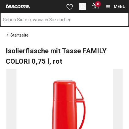
Sie befinden sich auf der Isolierflasche mit Tasse FAMILY COLORI
0
Zum Hauptinhalt springen
Zur Navigation springen
Zur Suche springen
MENU
Startseite
Isolierflasche mit Tasse FAMILY
COLORI 0,75 l, rot