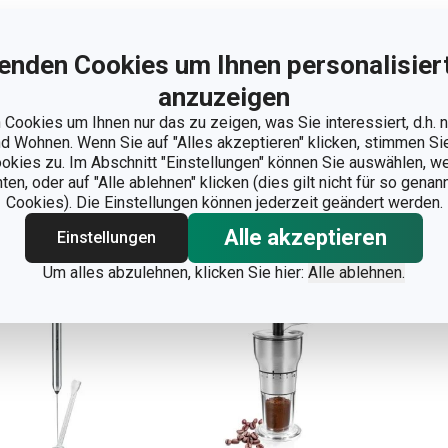
ffee-Messlöffel
Cappuccino-
Kaf
ESTO
Schablonen
Gra
enden Cookies um Ihnen personalisiert
myDRINK, 6 St.
anzuzeigen
90 €
7,90 €
8,
Cookies um Ihnen nur das zu zeigen, was Sie interessiert, d.h.
 Wohnen. Wenn Sie auf "Alles akzeptieren" klicken, stimmen S
 Lager
Auf Lager
Auf 
ookies zu. Im Abschnitt "Einstellungen" können Sie auswählen, 
n, oder auf "Alle ablehnen" klicken (dies gilt nicht für so gena
Warenkorb
Warenkorb
Cookies). Die Einstellungen können jederzeit geändert werden.
Alle akzeptieren
Einstellungen
Um alles abzulehnen, klicken Sie hier:
Alle ablehnen.