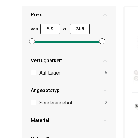
Tipp! Wir bieten zum Beispiel auch
Teesiebe
un
Preis
VON
ZU
Mindestpreisfilter festlegen
Höchstpreisfilter festlegen
Verfügbarkeit
Auf Lager
6
Angebotstyp
Sonderangebot
2
Material