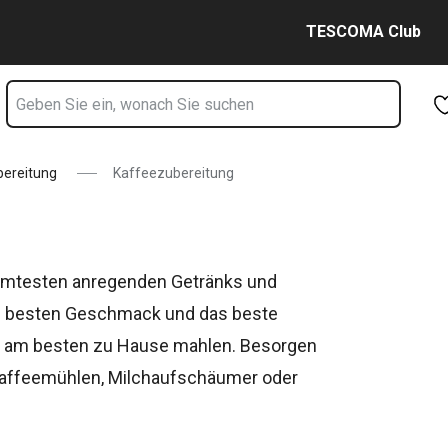
Zum Hauptinhalt springen
Zur Navigation springen
Zur Suche springen
TESCOMA Club
bereitung
Kaffeezubereitung
rühmtesten anregenden Getränks und
den besten Geschmack und das beste
nd am besten zu Hause mahlen. Besorgen
e Kaffeemühlen, Milchaufschäumer oder
alles besser!