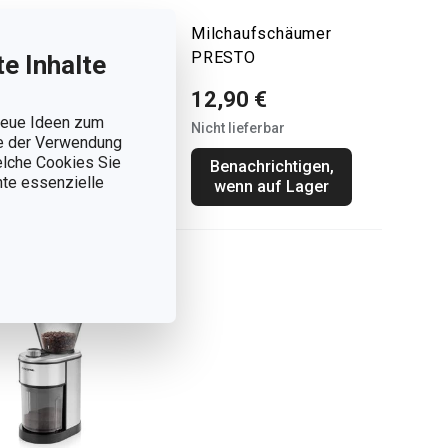
fee-Messlöffel
Milchaufschäumer
ndCHEF, mit Clip
PRESTO
e Inhalte
12,90 €
90 €
 neue Ideen zum
Nicht lieferbar
ie der Verwendung
Lager
welche Cookies Sie
Benachrichtigen,
nnte essenzielle
Warenkorb
wenn auf Lager