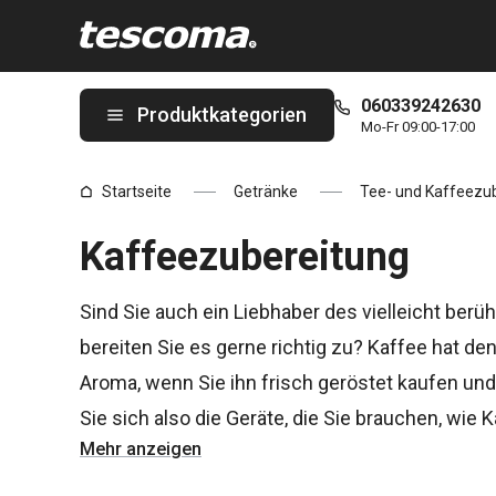
Sie befinden sich auf der Kaffeezubereitung Seite
060339242630
Produktkategorien
Mo-Fr 09:00-17:00
Startseite
Getränke
Tee- und Kaffeezu
Kaffeezubereitung
Sind Sie auch ein Liebhaber des vielleicht be
bereiten Sie es gerne richtig zu? Kaffee hat 
Aroma, wenn Sie ihn frisch geröstet kaufen u
Sie sich also die Geräte, die Sie brauchen, wi
Mehr anzeigen
Kaffeelöffel. Mit praktischen Hilfsmitteln geht 