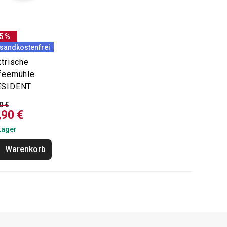
5 %
sandkostenfrei
ktrische
feemühle
ESIDENT
0 €
,90 €
Lager
Warenkorb