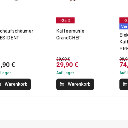
-25 %
-2
Ver
lchaufschäumer
Kaffeemühle
Ele
ESIDENT
GrandCHEF
Kaf
PR
39,90 €
99,9
,90 €
29,90 €
74
 Lager
Auf Lager
Auf 
Warenkorb
Warenkorb