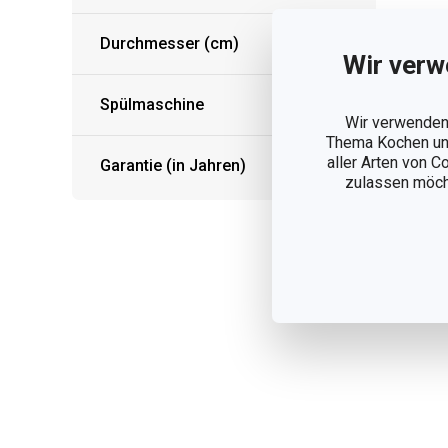
Ka
Durchmesser (cm)
PR
Wir verw
Spülmaschine
5,
Wir verwenden 
Thema Kochen und
Auf
aller Arten von C
Garantie (in Jahren)
zulassen möchte