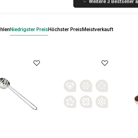
Weitere 3 Bestseller 
hlen
Niedrigster Preis
Höchster Preis
Meistverkauft