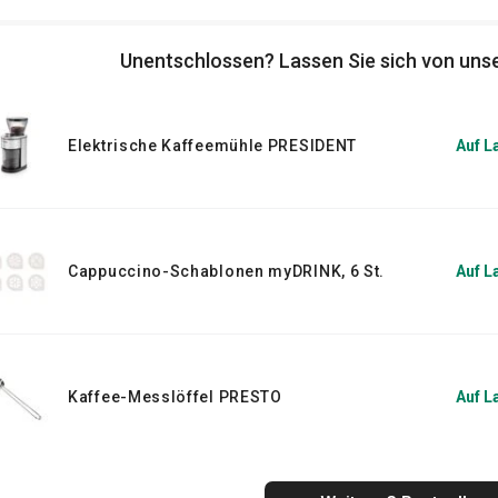
d andere
Gadgets
an.
Unentschlossen? Lassen Sie sich von unse
Elektrische Kaffeemühle PRESIDENT
Auf L
Cappuccino-Schablonen myDRINK, 6 St.
Auf L
Kaffee-Messlöffel PRESTO
Auf L