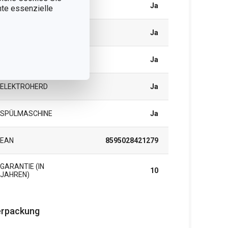
INDUKTION
Ja
nnte essenzielle
GASHERD
Ja
GLAS-/KERAMIKHERD
Ja
ELEKTROHERD
Ja
SPÜLMASCHINE
Ja
EAN
8595028421279
GARANTIE (IN
10
JAHREN)
rpackung