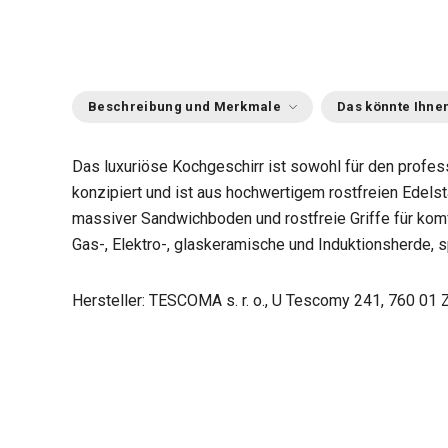
Beschreibung und Merkmale
Das könnte Ihnen
Das luxuriöse Kochgeschirr ist sowohl für den profess
konzipiert und ist aus hochwertigem rostfreien Edelsta
massiver Sandwichboden und rostfreie Griffe für komf
Gas-, Elektro-, glaskeramische und Induktionsherde, 
Hersteller: TESCOMA s. r. o., U Tescomy 241, 760 01 Z