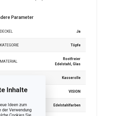
dere Parameter
DECKEL
Ja
KATEGORIE
Töpfe
Rostfreier
MATERIAL
Edelstahl, Glas
PRODUKTART
Kasserolle
e Inhalte
PRODUKTLINIE
VISION
 neue Ideen zum
FARBE
Edelstahlfarben
ie der Verwendung
welche Cookies Sie