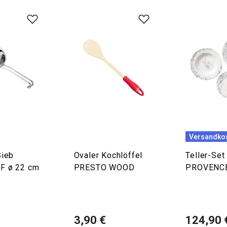
Versandkos
Sieb
Ovaler Kochlöffel
Teller-Set
F ø 22 cm
PRESTO WOOD
PROVENCE,
€
3,90 €
124,90 