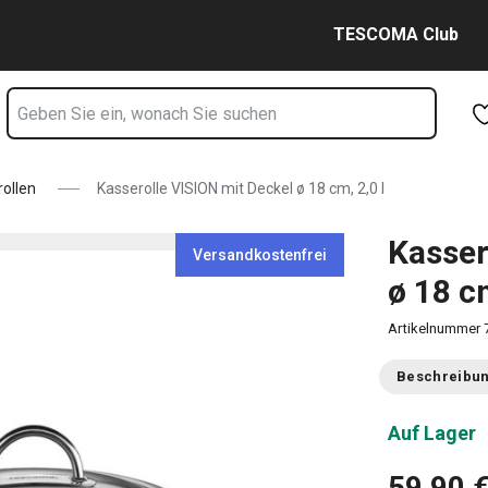
2,0 l Seite
Zum Hauptinhalt springen
Zur Navigation springen
Zur Suche springen
TESCOMA Club
ollen
Kasserolle VISION mit Deckel ø 18 cm, 2,0 l
Kasser
Versandkostenfrei
ø 18 cm
Artikelnummer
Beschreibu
Auf Lager
59,90 