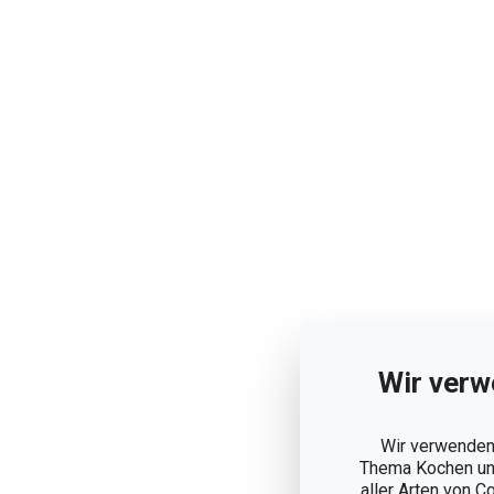
Wir verw
Wir verwenden 
Thema Kochen und
aller Arten von C