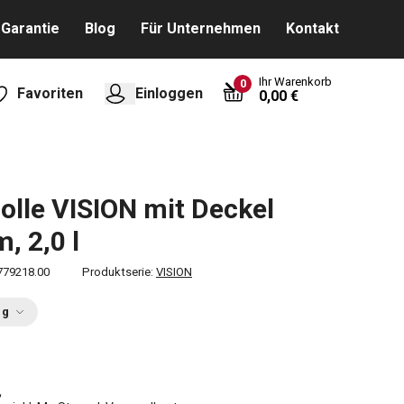
Garantie
Blog
Für Unternehmen
Kontakt
Ihr Warenkorb
0
Favoriten
Einloggen
0,00 €
olle VISION mit Deckel
, 2,0 l
779218.00
Produktserie:
VISION
ng
€