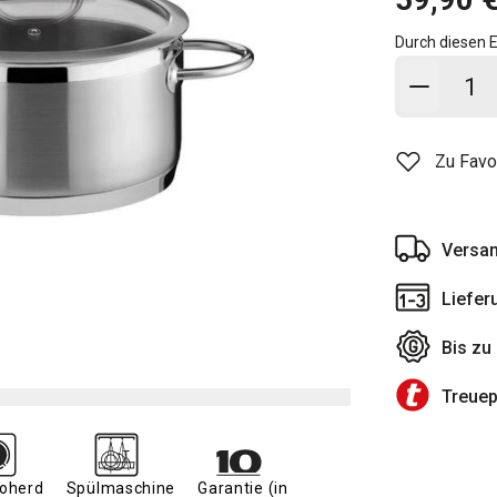
Durch diesen E
In den
Zu Favo
Versan
Liefer
Bis zu
Treue
roherd
Spülmaschine
Garantie (in